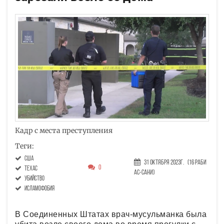
Кадр с места преступления
Теги:
США
31 Октября 2023г.
(16 Раби
0
Техас
ас-сани)
убийство
исламофобия
В Соединенных Штатах врач-мусульманка была