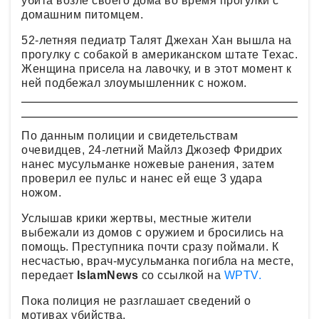
убита возле своего дома во время прогулки с
домашним питомцем.
52-летняя педиатр Талят Джехан Хан вышла на
прогулку с собакой в американском штате Техас.
Женщина присела на лавочку, и в этот момент к
ней подбежал злоумышленник с ножом.
По данным полиции и свидетельствам
очевидцев, 24-летний Майлз Джозеф Фридрих
нанес мусульманке ножевые ранения, затем
проверил ее пульс и нанес ей еще 3 удара
ножом.
Услышав крики жертвы, местные жители
выбежали из домов с оружием и бросились на
помощь. Преступника почти сразу поймали. К
несчастью, врач-мусульманка погибла на месте,
передает
IslamNews
со ссылкой на
WPTV.
Пока полиция не разглашает сведений о
мотивах убийства.