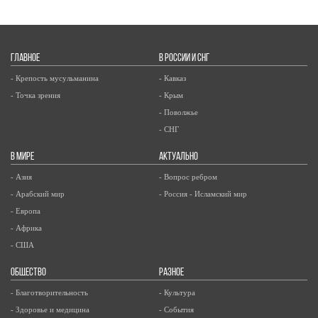
ГЛАВНОЕ
В РОССИИ И СНГ
- Крепость мусульманина
- Кавказ
- Точка зрения
- Крым
- Поволжье
- СНГ
В МИРЕ
АКТУАЛЬНО
- Азия
- Вопрос ребром
- Арабский мир
- Россия - Исламский мир
- Европа
- Африка
- США
ОБЩЕСТВО
РАЗНОЕ
- Благотворительность
- Культура
- Здоровье и медицина
- События