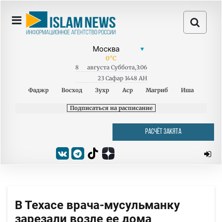
0
°C
8
августа
Суббота
,
3:06
23 Сафар 1448 AH
Фаджр
Восход
Зухр
Аср
Магриб
Иша
Подписаться на расписание
РАСЧЁТ ЗАКЯТА
В Техасе врача-мусульманку
зарезали возле ее дома