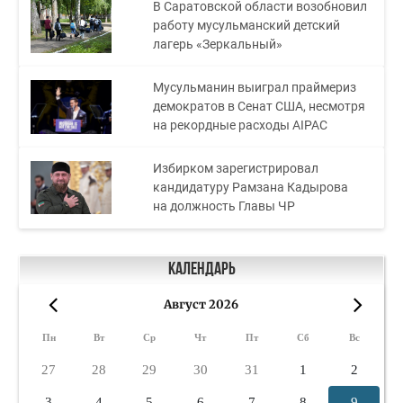
В Саратовской области возобновил
работу мусульманский детский
лагерь «Зеркальный»
Мусульманин выиграл праймериз
демократов в Сенат США, несмотря
на рекордные расходы AIPAC
Избирком зарегистрировал
кандидатуру Рамзана Кадырова
на должность Главы ЧР
Календарь
Август 2026
«
»
Пн
Вт
Ср
Чт
Пт
Сб
Вс
27
28
29
30
31
1
2
3
4
5
6
7
8
9