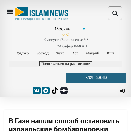
0
°C
9
августа
Воскресенье
,
5:21
24 Сафар 1448 AH
Фаджр
Восход
Зухр
Аср
Магриб
Иша
Подписаться на расписание
РАСЧЁТ ЗАКЯТА
В Газе нашли способ остановить
израильские бомбардировки