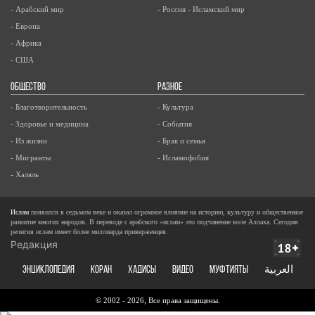
- Арабский мир
- Россия - Исламский мир
- Европа
- Африка
- США
ОБЩЕСТВО
РАЗНОЕ
- Благотворительность
- Культура
- Здоровье и медицина
- События
- Из жизни
- Брак и семья
- Мигранты
- Исламофобия
- Халяль
Ислам
появился в седьмом веке и оказал огромное влияние на историю, культуру и общественное
развитие многих народов. В переводе с арабского «ислам» это подчинение воле Аллаха. Сегодня
религия ислам имеет более миллиарда приверженцев.
Редакция
ЭНЦИКЛОПЕДИЯ
КОРАН
ХАДИСЫ
ВИДЕО
Муфтияты
العربية
© 2002 - 2026, Все права защищены.