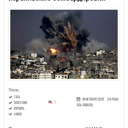
Теги:
Газа
09 Октября 2023г.
(24 Раби
1
Палестина
аль-авваль)
Израиль
ХАМАС