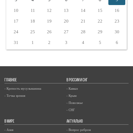
10
11
12
13
14
15
16
17
18
19
20
21
22
23
24
25
26
27
28
29
30
31
1
2
3
4
5
6
ГЛАВНОЕ
В РОССИИ И СНГ
- Крепость мусульманина
- Кавказ
- Точка зрения
- Крым
- Поволжье
- СНГ
В МИРЕ
АКТУАЛЬНО
- Азия
- Вопрос ребром