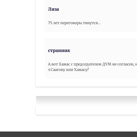
Лиза
75 лет переговоры тянутся...
странник
А вот Хамас с председателем ДУМ не согласен, 
т.Саагову или Хамасу?