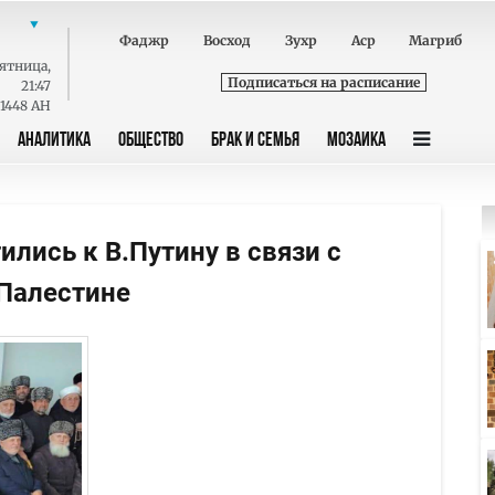
Фаджр
Восход
Зухр
Аср
Магриб
ятница
,
Подписаться на расписание
21:47
 1448 AH
АНАЛИТИКА
ОБЩЕСТВО
БРАК И СЕМЬЯ
МОЗАИКА
лись к В.Путину в связи с
Палестине