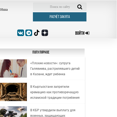
Иша
РАСЧЁТ ЗАКЯТА
ВОЙТИ
Популярное
«Плохие новости»: супруга
Галявиева, растрелявшего детей
в Казани, ждет ребенка
В Кыргызстане запретили
кремацию как противоречащую
исламской традиции погребения
В КБР утвердили выплату для
военных, защищающих