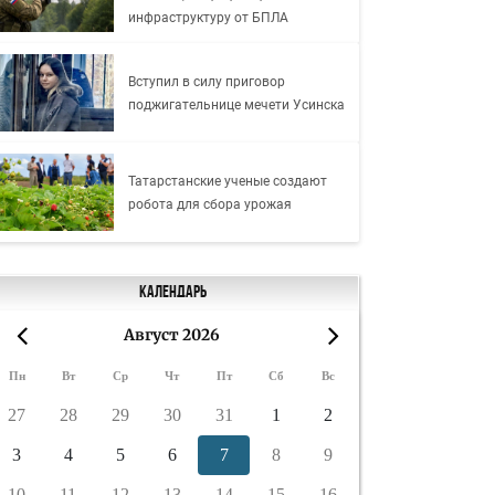
инфраструктуру от БПЛА
Вступил в силу приговор
поджигательнице мечети Усинска
Татарстанские ученые создают
робота для сбора урожая
Календарь
Август 2026
«
»
Пн
Вт
Ср
Чт
Пт
Сб
Вс
27
28
29
30
31
1
2
3
4
5
6
7
8
9
10
11
12
13
14
15
16