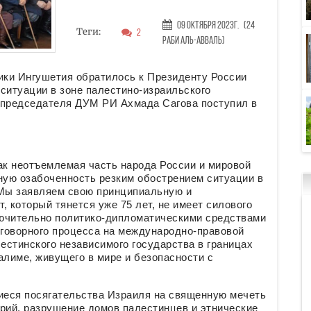
09 Октября 2023г.
(24
Теги:
2
Раби аль-авваль)
ки Ингушетия обратилось к Президенту России
ситуации в зоне палестино-израильского
 председателя ДУМ РИ Ахмада Сагова поступил в
к неотъемлемая часть народа России и мировой
ую озабоченность резким обострением ситуации в
 Мы заявляем свою принципиальную и
 который тянется уже 75 лет, не имеет силового
лючительно политико-дипломатическими средствами
говорного процесса на международно-правовой
стинского независимого государства в границах
алиме, живущего в мире и безопасности с
ся посягательства Израиля на священную мечеть
рий, разрушение домов палестинцев и этнические