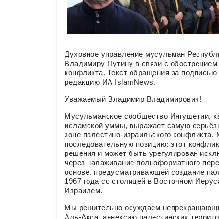
Духовное управление мусульман Республи
Владимиру Путину в связи с обострением 
конфликта. Текст обращения за подписью
редакцию ИА IslamNews.
Уважаемый Владимир Владимирович!
Мусульманское сообщество Ингушетии, ка
исламской уммы, выражает самую серьёзн
зоне палестино-израильского конфликта.
последовательную позицию: этот конфликт,
решения и может быть урегулирован иск
через налаживание полноформатного пере
основе, предусматривающей создание пале
1967 года со столицей в Восточном Иерус
Израилем.
Мы решительно осуждаем непрекращающие
Аль-Акса, аннексию палестинских террито