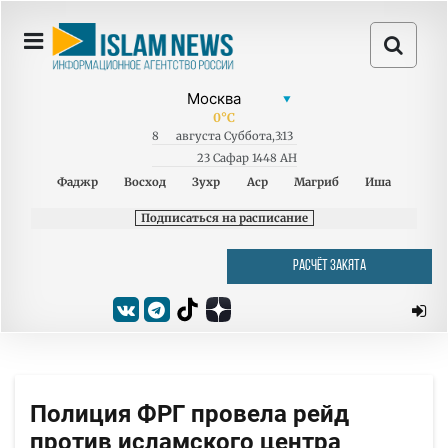
0
°C
8
августа
Суббота
,
3:13
23 Сафар 1448 AH
Фаджр
Восход
Зухр
Аср
Магриб
Иша
Подписаться на расписание
РАСЧЁТ ЗАКЯТА
Полиция ФРГ провела рейд
против исламского центра