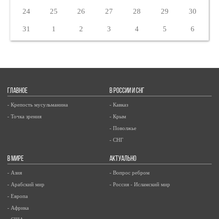
24
25
26
27
28
29
30
31
1
2
3
4
5
6
ГЛАВНОЕ
В РОССИИ И СНГ
- Крепость мусульманина
- Кавказ
- Точка зрения
- Крым
- Поволжье
- СНГ
В МИРЕ
АКТУАЛЬНО
- Азия
- Вопрос ребром
- Арабский мир
- Россия - Исламский мир
- Европа
- Африка