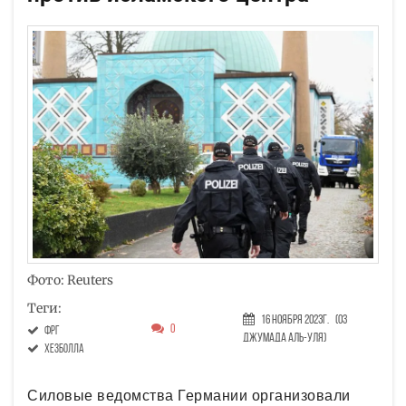
Фото: Reuters
Теги:
16 Ноября 2023г.
(03
0
ФРГ
Джумада аль-уля)
Хезболла
Силовые ведомства Германии организовали