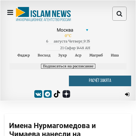
0
°C
6
августа
Четверг
,
9:35
21 Сафар 1448 AH
Фаджр
Восход
Зухр
Аср
Магриб
Иша
Подписаться на расписание
РАСЧЁТ ЗАКЯТА
Имена Нурмагомедова и
Чимаева нанесли на