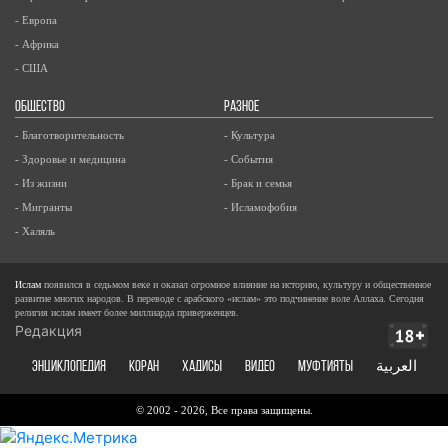
- Европа
- Африка
- США
ОБЩЕСТВО
РАЗНОЕ
- Благотворительность
- Культура
- Здоровье и медицина
- События
- Из жизни
- Брак и семья
- Мигранты
- Исламофобия
- Халяль
Ислам
появился в седьмом веке и оказал огромное влияние на историю, культуру и общественное
развитие многих народов. В переводе с арабского «ислам» это подчинение воле Аллаха. Сегодня
религия ислам имеет более миллиарда приверженцев.
Редакция
ЭНЦИКЛОПЕДИЯ
КОРАН
ХАДИСЫ
ВИДЕО
Муфтияты
العربية
© 2002 - 2026, Все права защищены.