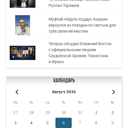
Руслан Тарамов
Муфтий Абдуль-Куддус Ашарин
вернулся из поездки по святым для
трёх религий местам
Тегеран обсудил Ближний Восток
с официальными лицами
Саудовской Аравии, Пакистана
и Ирака
Календарь
Август 2026
«
»
Пн
Вт
Ср
Чт
Пт
Сб
Вс
27
28
29
30
31
1
2
3
4
5
6
7
8
9