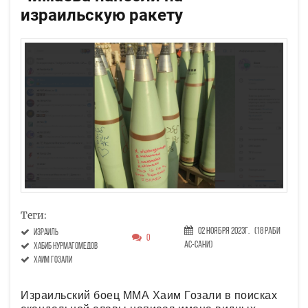
израильскую ракету
Теги:
02 Ноября 2023г.
(18 Раби
Израиль
0
ас-сани)
Хабиб Нурмагомедов
Хаим Гозали
Израильский боец ММА Хаим Гозали в поисках