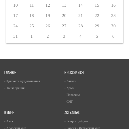
10
11
12
13
14
15
16
17
18
19
20
21
22
23
24
25
26
27
28
29
30
31
1
2
3
4
5
6
ГЛАВНОЕ
В РОССИИ И СНГ
- Крепость мусульманина
- Кавказ
- Точка зрения
- Крым
- Поволжье
- СНГ
В МИРЕ
АКТУАЛЬНО
- Азия
- Вопрос ребром
- Арабский мир
- Россия - Исламский мир