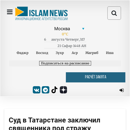
0
°C
6
августа
Четверг
,
3:17
21 Сафар 1448 AH
Фаджр
Восход
Зухр
Аср
Магриб
Иша
Подписаться на расписание
РАСЧЁТ ЗАКЯТА
Суд в Татарстане заключил
священника под стражу