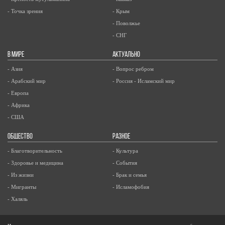
- Точка зрения
- Крым
- Поволжье
- СНГ
В МИРЕ
АКТУАЛЬНО
- Азия
- Вопрос ребром
- Арабский мир
- Россия - Исламский мир
- Европа
- Африка
- США
ОБЩЕСТВО
РАЗНОЕ
- Благотворительность
- Культура
- Здоровье и медицина
- События
- Из жизни
- Брак и семья
- Мигранты
- Исламофобия
- Халяль