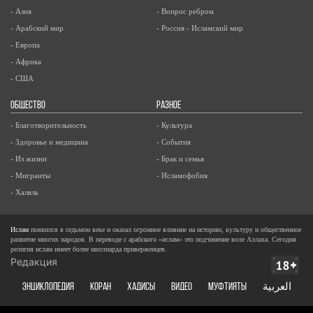
- Азия
- Вопрос ребром
- Арабский мир
- Россия - Исламский мир
- Европа
- Африка
- США
ОБЩЕСТВО
РАЗНОЕ
- Благотворительность
- Культура
- Здоровье и медицина
- События
- Из жизни
- Брак и семья
- Мигранты
- Исламофобия
- Халяль
Ислам
появился в седьмом веке и оказал огромное влияние на историю, культуру и общественное
развитие многих народов. В переводе с арабского «ислам» это подчинение воле Аллаха. Сегодня
религия ислам имеет более миллиарда приверженцев.
Редакция
ЭНЦИКЛОПЕДИЯ
КОРАН
ХАДИСЫ
ВИДЕО
Муфтияты
العربية