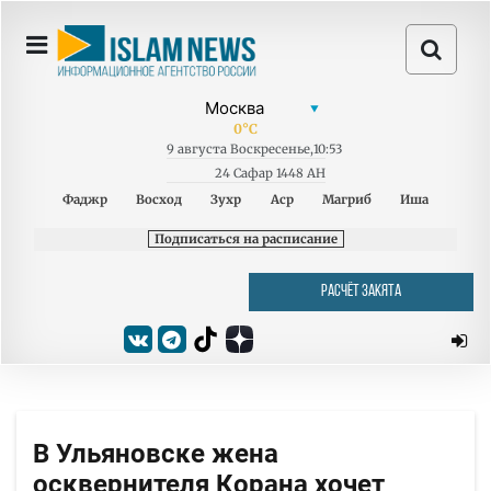
0
°C
9
августа
Воскресенье
,
10:53
24 Сафар 1448 AH
Фаджр
Восход
Зухр
Аср
Магриб
Иша
Подписаться на расписание
РАСЧЁТ ЗАКЯТА
В Ульяновске жена
осквернителя Корана хочет