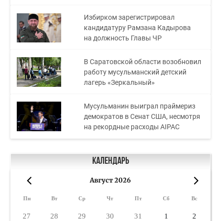
Избирком зарегистрировал
кандидатуру Рамзана Кадырова
на должность Главы ЧР
В Саратовской области возобновил
работу мусульманский детский
лагерь «Зеркальный»
Мусульманин выиграл праймериз
демократов в Сенат США, несмотря
на рекордные расходы AIPAC
Календарь
Август 2026
«
»
Пн
Вт
Ср
Чт
Пт
Сб
Вс
27
28
29
30
31
1
2