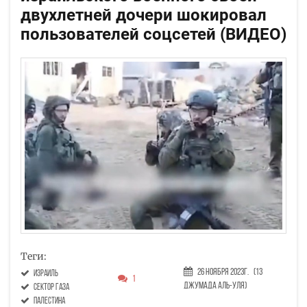
двухлетней дочери шокировал
пользователей соцсетей (ВИДЕО)
Теги:
26 Ноября 2023г.
(13
Израиль
1
Джумада аль-уля)
сектор газа
Палестина