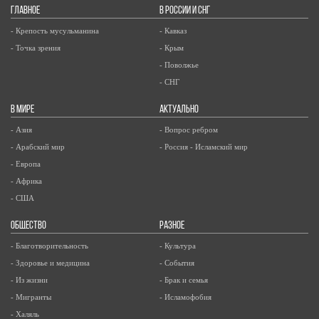
ГЛАВНОЕ
В РОССИИ И СНГ
- Крепость мусульманина
- Кавказ
- Точка зрения
- Крым
- Поволжье
- СНГ
В МИРЕ
АКТУАЛЬНО
- Азия
- Вопрос ребром
- Арабский мир
- Россия - Исламский мир
- Европа
- Африка
- США
ОБЩЕСТВО
РАЗНОЕ
- Благотворительность
- Культура
- Здоровье и медицина
- События
- Из жизни
- Брак и семья
- Мигранты
- Исламофобия
- Халяль