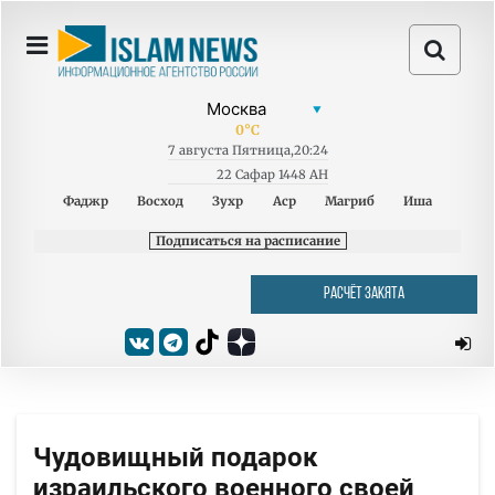
0
°C
7
августа
Пятница
,
20:24
22 Сафар 1448 AH
Фаджр
Восход
Зухр
Аср
Магриб
Иша
Подписаться на расписание
РАСЧЁТ ЗАКЯТА
Чудовищный подарок
израильского военного своей