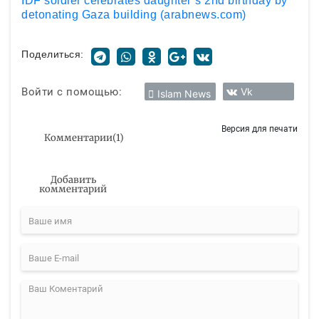
IDF soldier celebrates daughter’s 2nd birthday by
detonating Gaza building (arabnews.com)
Поделиться:
Войти с помощью:
Vk
Islam News
Версия для печати
Комментарии
(
1
)
Добавить
комментарий