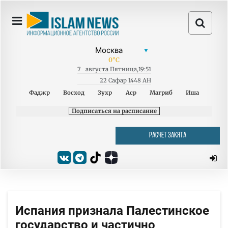
0
°C
7
августа
Пятница
,
19:51
22 Сафар 1448 AH
Фаджр
Восход
Зухр
Аср
Магриб
Иша
Подписаться на расписание
РАСЧЁТ ЗАКЯТА
Испания признала Палестинское
государство и частично