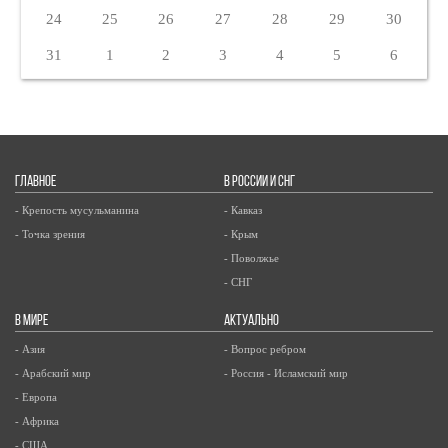
24
25
26
27
28
29
30
31
1
2
3
4
5
6
ГЛАВНОЕ
В РОССИИ И СНГ
- Крепость мусульманина
- Кавказ
- Точка зрения
- Крым
- Поволжье
- СНГ
В МИРЕ
АКТУАЛЬНО
- Азия
- Вопрос ребром
- Арабский мир
- Россия - Исламский мир
- Европа
- Африка
- США