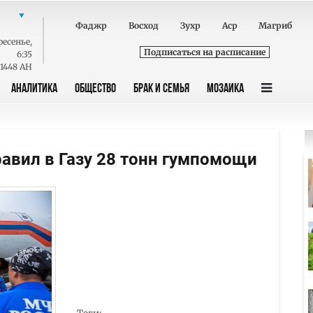
Фаджр
Восход
Зухр
Аср
Магриб
ресенье
,
Подписаться на расписание
6:35
 1448 AH
АНАЛИТИКА
ОБЩЕСТВО
БРАК И СЕМЬЯ
МОЗАИКА
авил в Газу 28 тонн гумпомощи