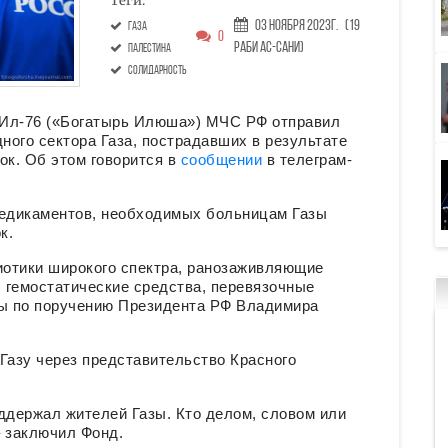
Теги:
03 Ноября 2023г.
(19
Газа
0
Раби ас-сани)
Палестина
солидарность
 Ил-76 («Богатырь Илюша») МЧС РФ отправил
ого сектора Газа, пострадавших в результате
к. Об этом говорится в
сообщении
в телеграм-
медикаментов, необходимых больницам Газы
к.
отики широкого спектра, ранозаживляющие
, гемостатические средства, перевязочные
ы по поручению Президента РФ Владимира
Газу через представительство Красного
ддержал жителей Газы. Кто делом, словом или
– заключил Фонд.