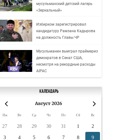
мусульманский детский лагерь
«Зеркальный»
Избирком зарегистрировал
кандидатуру Рамзана Кадырова
на должность Главы ЧР
Мусульманин выиграл праймериз
демократов в Сенат США,
несмотря на рекордные расходы
AIPAC
Календарь
Август 2026
«
»
Пн
Вт
Ср
Чт
Пт
Сб
Вс
27
28
29
30
31
1
2
3
4
5
6
7
8
9