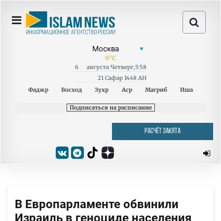
0
°C
6
августа
Четверг
,
5:58
21 Сафар 1448 AH
Фаджр
Восход
Зухр
Аср
Магриб
Иша
Подписаться на расписание
РАСЧЁТ ЗАКЯТА
В Европарламенте обвинили
Израиль в геноциде населения