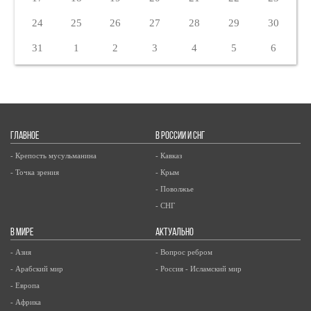
24
25
26
27
28
29
30
31
1
2
3
4
5
6
ГЛАВНОЕ
В РОССИИ И СНГ
- Крепость мусульманина
- Кавказ
- Точка зрения
- Крым
- Поволжье
- СНГ
В МИРЕ
АКТУАЛЬНО
- Азия
- Вопрос ребром
- Арабский мир
- Россия - Исламский мир
- Европа
- Африка