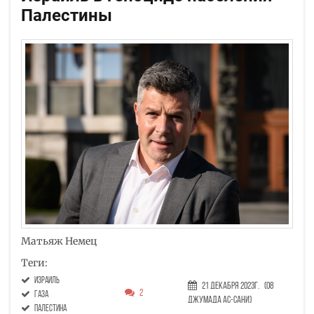
Палестины
Матьяж Немец
Теги:
Израиль
21 Декабря 2023г.
(08
2
Газа
Джумада ас-сани)
Палестина