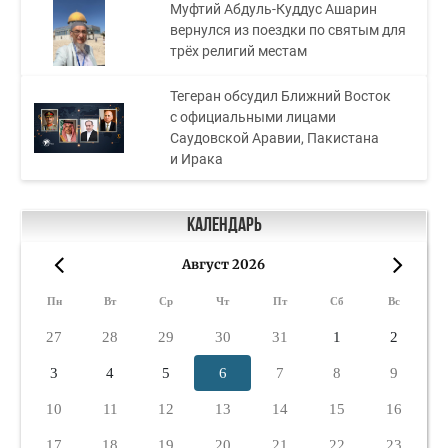
Муфтий Абдуль-Куддус Ашарин
вернулся из поездки по святым для
трёх религий местам
Тегеран обсудил Ближний Восток
с официальными лицами
Саудовской Аравии, Пакистана
и Ирака
Календарь
Август 2026
«
»
Пн
Вт
Ср
Чт
Пт
Сб
Вс
27
28
29
30
31
1
2
3
4
5
6
7
8
9
10
11
12
13
14
15
16
17
18
19
20
21
22
23