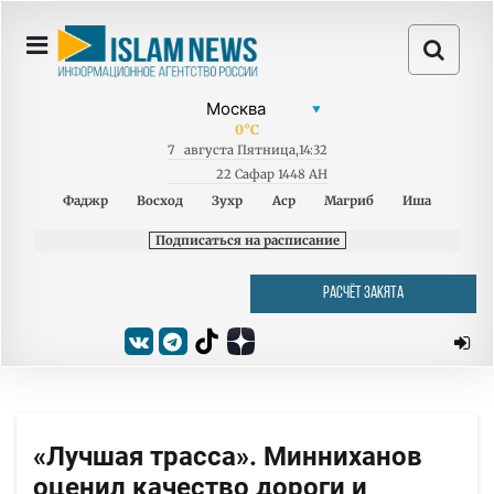
0
°C
7
августа
Пятница
,
14:32
22 Сафар 1448 AH
Фаджр
Восход
Зухр
Аср
Магриб
Иша
Подписаться на расписание
РАСЧЁТ ЗАКЯТА
«Лучшая трасса». Минниханов
оценил качество дороги и