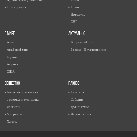
- Точка зрения
- Крым
- Поволжье
- СНГ
В МИРЕ
АКТУАЛЬНО
- Азия
- Вопрос ребром
- Арабский мир
- Россия - Исламский мир
- Европа
- Африка
- США
ОБЩЕСТВО
РАЗНОЕ
- Благотворительность
- Культура
- Здоровье и медицина
- События
- Из жизни
- Брак и семья
- Мигранты
- Исламофобия
- Халяль