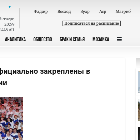
Фаджр
Восход
Зухр
Аср
Магриб
Четверг
,
Подписаться на расписание
20:59
 1448 AH
АНАЛИТИКА
ОБЩЕСТВО
БРАК И СЕМЬЯ
МОЗАИКА
фициально закреплены в
ии