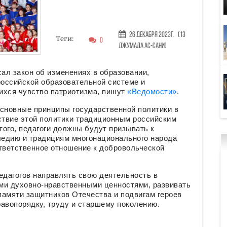
26 Декабря 2023г.
(13
Теги:
0
Джумада ас-сани)
ал закон об изменениях в образовании,
оссийской образовательной системе и
ихся чувство патриотизма, пишут
«Ведомости»
.
основные принципы государственной политики в
твие этой политики традиционным российским
ого, педагоги должны будут призывать к
едию и традициям многонационального народа
ответственное отношение к добровольческой
едагогов направлять свою деятельность в
ми духовно-нравственными ценностями, развивать
 памяти защитников Отечества и подвигам героев
равопорядку, труду и старшему поколению.