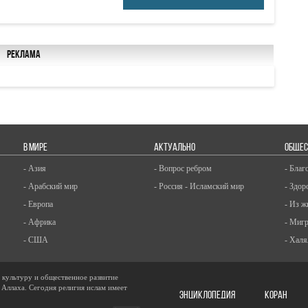
Реклама
В МИРЕ
АКТУАЛЬНО
ОБЩЕС
- Азия
- Вопрос ребром
- Благ
- Арабский мир
- Россия - Исламский мир
- Здор
- Европа
- Из ж
- Африка
- Миг
- США
- Халя
, культуру и общественное развитие
 Аллаха. Сегодня религия ислам имеет
ЭНЦИКЛОПЕДИЯ
КОРАН