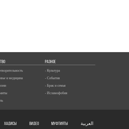
ТВО
РАЗНОЕ
отворительность
- Культура
овье и медицина
- События
изни
- Брак и семья
ранты
- Исламофобия
ль
ХАДИСЫ
ВИДЕО
Муфтияты
العربية