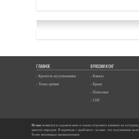
ГЛАВНОЕ
В РОССИИ И СНГ
- Крепость мусульманина
- Кавказ
- Точка зрения
- Крым
- Поволжье
- СНГ
Ислам
появился в седьмом веке и оказал огромное влияние на историю
многих народов. В переводе с арабского «ислам» это подчинение воле
более миллиарда приверженцев.