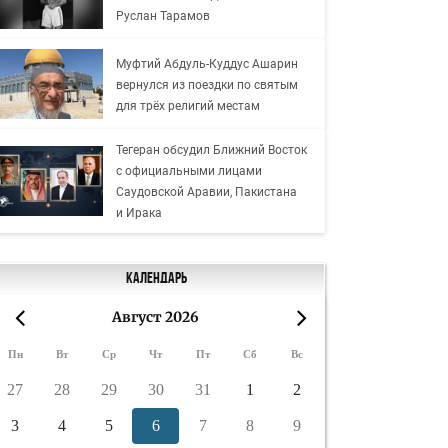
Руслан Тарамов
Муфтий Абдуль-Куддус Ашарин
вернулся из поездки по святым
для трёх религий местам
Тегеран обсудил Ближний Восток
с официальными лицами
Саудовской Аравии, Пакистана
и Ирака
Календарь
Август 2026
«
»
Пн
Вт
Ср
Чт
Пт
Сб
Вс
27
28
29
30
31
1
2
3
4
5
6
7
8
9