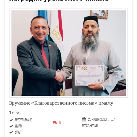
Вручение «Благодарственного письма» имаму
Теги:
25 Июля 2023г.
(07
мусульмане
0
Мухаррам)
имам
Урал