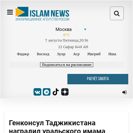
0
°C
7
августа
Пятница
,
20:36
22 Сафар 1448 AH
Фаджр
Восход
Зухр
Аср
Магриб
Иша
Подписаться на расписание
РАСЧЁТ ЗАКЯТА
Генконсул Таджикистана
наградил уральского имама