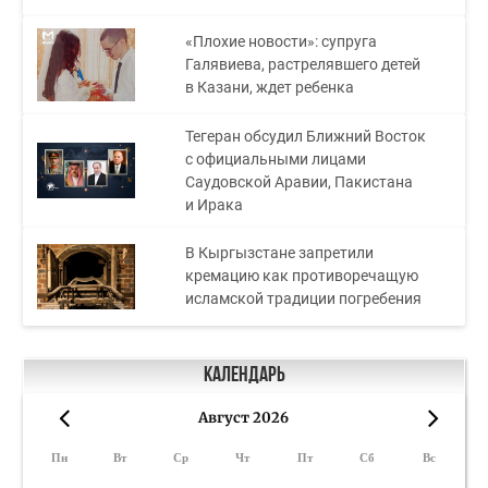
«Плохие новости»: супруга
Галявиева, растрелявшего детей
в Казани, ждет ребенка
Тегеран обсудил Ближний Восток
с официальными лицами
Саудовской Аравии, Пакистана
и Ирака
В Кыргызстане запретили
кремацию как противоречащую
исламской традиции погребения
Календарь
Август 2026
«
»
Пн
Вт
Ср
Чт
Пт
Сб
Вс