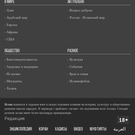
В МИРЕ
АКТУАЛЬНО
- Азия
- Вопрос ребром
- Арабский мир
- Россия - Исламский мир
- Европа
- Африка
- США
ОБЩЕСТВО
РАЗНОЕ
- Благотворительность
- Культура
- Здоровье и медицина
- События
- Из жизни
- Брак и семья
- Мигранты
- Исламофобия
- Халяль
Ислам
появился в седьмом веке и оказал огромное влияние на историю, культуру и общественное
развитие многих народов. В переводе с арабского «ислам» это подчинение воле Аллаха. Сегодня
религия ислам имеет более миллиарда приверженцев.
Редакция
ЭНЦИКЛОПЕДИЯ
КОРАН
ХАДИСЫ
ВИДЕО
Муфтияты
العربية