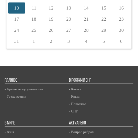
10
11
12
13
14
15
16
17
18
19
20
21
22
23
24
25
26
27
28
29
30
31
1
2
3
4
5
6
ГЛАВНОЕ
В РОССИИ И СНГ
- Крепость мусульманина
- Кавказ
- Точка зрения
- Крым
- Поволжье
- СНГ
В МИРЕ
АКТУАЛЬНО
- Азия
- Вопрос ребром