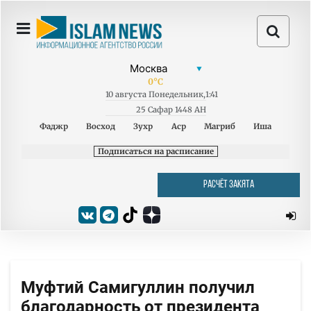
0
°C
10
августа
Понедельник
,
1:41
25 Сафар 1448 AH
Фаджр
Восход
Зухр
Аср
Магриб
Иша
Подписаться на расписание
РАСЧЁТ ЗАКЯТА
Муфтий Самигуллин получил
благодарность от президента