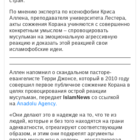
стран.
По мнению эксперта по ксенофобии Криса
Аллена, преподавателя университета Лестера,
акты сожжения Корана учиняются с совершенно
конкретным умыслом – спровоцировать
мусульман на эмоциональную агрессивную
реакцию и доказать этой реакцией свои
исламофобские идеи.
Аллен напомнил о скандальном пасторе-
евангелисте Терри Джонсе, который в 2010 году
совершил первое публичное сожжение Корана в
целях провоцирования острой реакции
мусульман, передает
IslamNews
со ссылкой
на
Anadolu Agency.
«Они делают это в надежде на то, что те из
людей, которые и без того находятся на грани
адекватности, отреагируют соответствующим
образом, и этим они подкрепят аргументы
против мусульман в целом», - констатировал