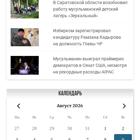
В Саратовской области возобновил
работу мусульманский детский
лагерь «Зеркальный»
Избирком зарегистрировал
кандидатуру Рамзана Кадырова
на должность Главы ЧР
Мусульманин выиграл праймериз
демократов в Сенат США, несмотря
на рекордные расходы AIPAC
Календарь
Август 2026
«
»
Пн
Вт
Ср
Чт
Пт
Сб
Вс
27
28
29
30
31
1
2
3
4
5
6
7
8
9