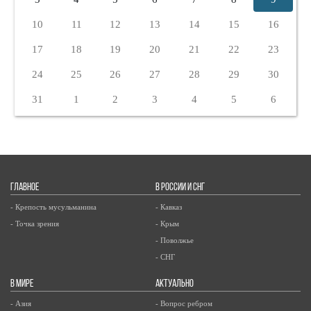
10
11
12
13
14
15
16
17
18
19
20
21
22
23
24
25
26
27
28
29
30
31
1
2
3
4
5
6
ГЛАВНОЕ
В РОССИИ И СНГ
- Крепость мусульманина
- Кавказ
- Точка зрения
- Крым
- Поволжье
- СНГ
В МИРЕ
АКТУАЛЬНО
- Азия
- Вопрос ребром