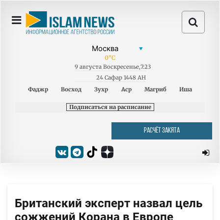
0
°C
9
августа
Воскресенье
,
7:23
24 Сафар 1448 AH
Фаджр
Восход
Зухр
Аср
Магриб
Иша
Подписаться на расписание
РАСЧЁТ ЗАКЯТА
Британский эксперт назвал цель
сожжений Корана в Европе