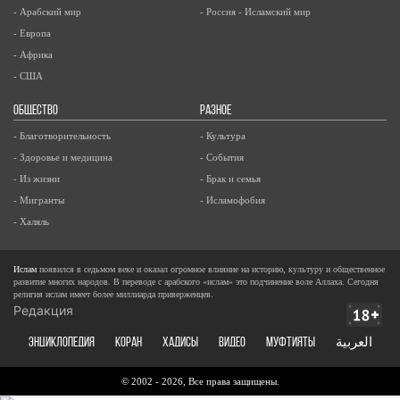
- Арабский мир
- Россия - Исламский мир
- Европа
- Африка
- США
ОБЩЕСТВО
РАЗНОЕ
- Благотворительность
- Культура
- Здоровье и медицина
- События
- Из жизни
- Брак и семья
- Мигранты
- Исламофобия
- Халяль
Ислам
появился в седьмом веке и оказал огромное влияние на историю, культуру и общественное
развитие многих народов. В переводе с арабского «ислам» это подчинение воле Аллаха. Сегодня
религия ислам имеет более миллиарда приверженцев.
Редакция
ЭНЦИКЛОПЕДИЯ
КОРАН
ХАДИСЫ
ВИДЕО
Муфтияты
العربية
© 2002 - 2026, Все права защищены.