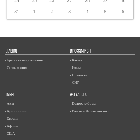
24
25
26
27
28
29
30
31
1
2
3
4
5
6
ГЛАВНОЕ
В РОССИИ И СНГ
- Крепость мусульманина
- Кавказ
- Точка зрения
- Крым
- Поволжье
- СНГ
В МИРЕ
АКТУАЛЬНО
- Азия
- Вопрос ребром
- Арабский мир
- Россия - Исламский мир
- Европа
- Африка
- США