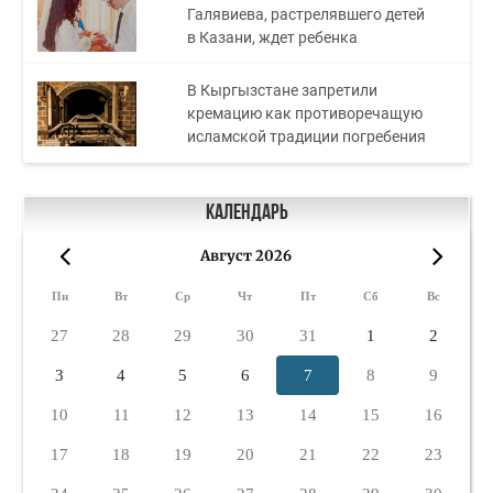
Галявиева, растрелявшего детей
в Казани, ждет ребенка
В Кыргызстане запретили
кремацию как противоречащую
исламской традиции погребения
Календарь
Август 2026
«
»
Пн
Вт
Ср
Чт
Пт
Сб
Вс
27
28
29
30
31
1
2
3
4
5
6
7
8
9
10
11
12
13
14
15
16
17
18
19
20
21
22
23