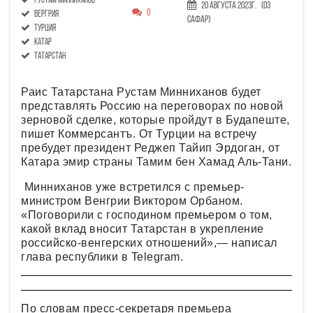
Рустам Минниханов
20 Августа 2023г.
(03
0
Вергрия
Сафар)
Турция
Катар
Татарстан
Раис Татарстана Рустам Минниханов будет
представлять Россию на переговорах по новой
зерновой сделке, которые пройдут в Будапеште,
пишет Коммерсантъ. От Турции на встречу
пребудет президент Реджеп Тайип Эрдоган, от
Катара эмир страны Тамим бен Хамад Аль-Тани.
Минниханов уже встретился с премьер-
министром Венгрии Виктором Орбаном.
«Поговорили с господином премьером о том,
какой вклад вносит Татарстан в укрепление
российско-венгерских отношений»,— написал
глава республики в Telegram.
По словам пресс-секретаря премьера