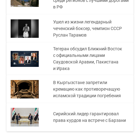
среди регионов с лучшими дорогами
в РФ
Ушел из жизни легендарный
чеченский боксер, чемпион СССР
Руслан Тарамов
Тегеран обсудил Ближний Восток
с официальными лицами
Саудовской Аравии, Пакистана
и Ирака
В Кыргызстане запретили
кремацию как противоречащую
исламской традиции погребения
Сирийский лидер гарантировал
права курдов на встрече с Барзани