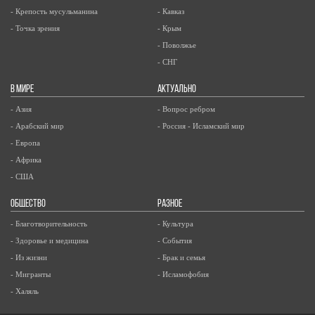
- Крепость мусульманина
- Кавказ
- Точка зрения
- Крым
- Поволжье
- СНГ
В МИРЕ
АКТУАЛЬНО
- Азия
- Вопрос ребром
- Арабский мир
- Россия - Исламский мир
- Европа
- Африка
- США
ОБЩЕСТВО
РАЗНОЕ
- Благотворительность
- Культура
- Здоровье и медицина
- События
- Из жизни
- Брак и семья
- Мигранты
- Исламофобия
- Халяль