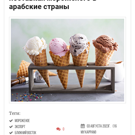
арабские страны
Теги:
мороженое
03 Августа 2023г.
(16
экспорт
0
Мухаррам)
Ближний Восток