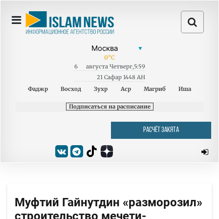
0
°C
6
августа
Четверг
,
5:59
21 Сафар 1448 AH
Фаджр
Восход
Зухр
Аср
Магриб
Иша
Подписаться на расписание
РАСЧЁТ ЗАКЯТА
Муфтий Гайнутдин «разморозил»
строительство мечети-