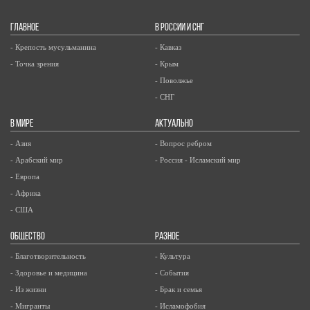
ГЛАВНОЕ
В РОССИИ И СНГ
- Крепость мусульманина
- Кавказ
- Точка зрения
- Крым
- Поволжье
- СНГ
В МИРЕ
АКТУАЛЬНО
- Азия
- Вопрос ребром
- Арабский мир
- Россия - Исламский мир
- Европа
- Африка
- США
ОБЩЕСТВО
РАЗНОЕ
- Благотворительность
- Культура
- Здоровье и медицина
- События
- Из жизни
- Брак и семья
- Мигранты
- Исламофобия