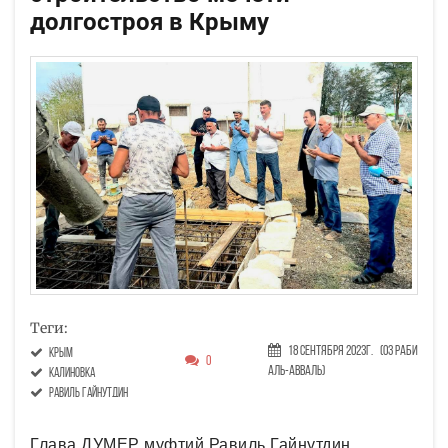
долгостроя в Крыму
Теги:
18 Сентября 2023г.
(03 Раби
Крым
0
аль-авваль)
Калиновка
Равиль Гайнутдин
Глава ДУМЕР муфтий Равиль Гайнутдин