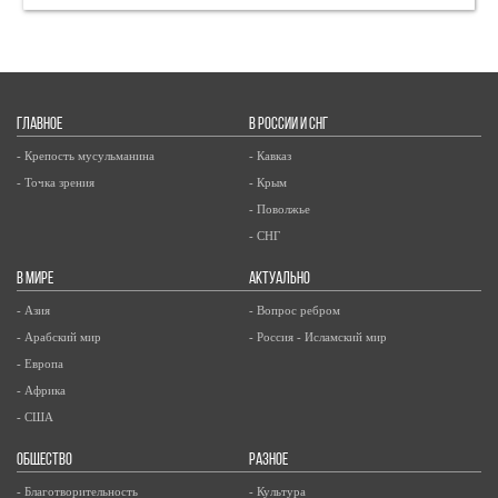
ГЛАВНОЕ
В РОССИИ И СНГ
- Крепость мусульманина
- Кавказ
- Точка зрения
- Крым
- Поволжье
- СНГ
В МИРЕ
АКТУАЛЬНО
- Азия
- Вопрос ребром
- Арабский мир
- Россия - Исламский мир
- Европа
- Африка
- США
ОБЩЕСТВО
РАЗНОЕ
- Благотворительность
- Культура