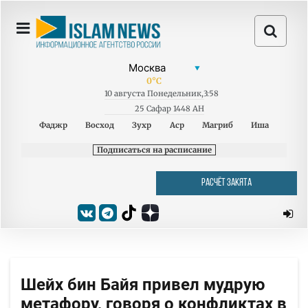
0
°C
10
августа
Понедельник
,
3:58
25 Сафар 1448 AH
Фаджр
Восход
Зухр
Аср
Магриб
Иша
Подписаться на расписание
РАСЧЁТ ЗАКЯТА
Шейх бин Байя привел мудрую
метафору, говоря о конфликтах в