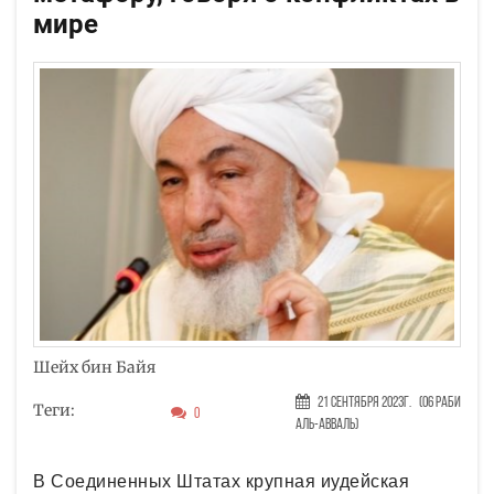
мире
Шейх бин Байя
21 Сентября 2023г.
(06 Раби
Теги:
0
аль-авваль)
В Соединенных Штатах крупная иудейская