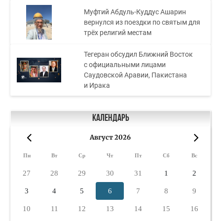
Муфтий Абдуль-Куддус Ашарин
вернулся из поездки по святым для
трёх религий местам
Тегеран обсудил Ближний Восток
с официальными лицами
Саудовской Аравии, Пакистана
и Ирака
Календарь
Август 2026
«
»
Пн
Вт
Ср
Чт
Пт
Сб
Вс
27
28
29
30
31
1
2
3
4
5
6
7
8
9
10
11
12
13
14
15
16