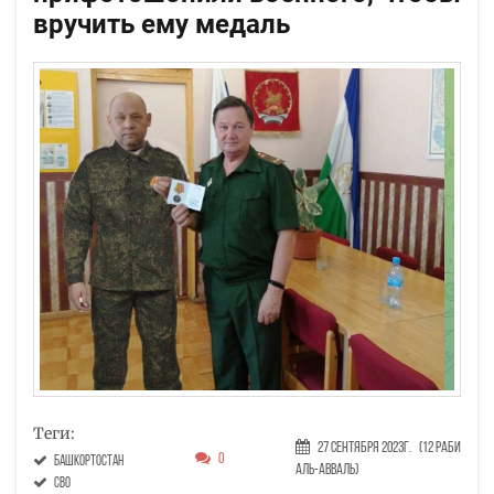
вручить ему медаль
Теги:
27 Сентября 2023г.
(12 Раби
0
Башкортостан
аль-авваль)
СВО