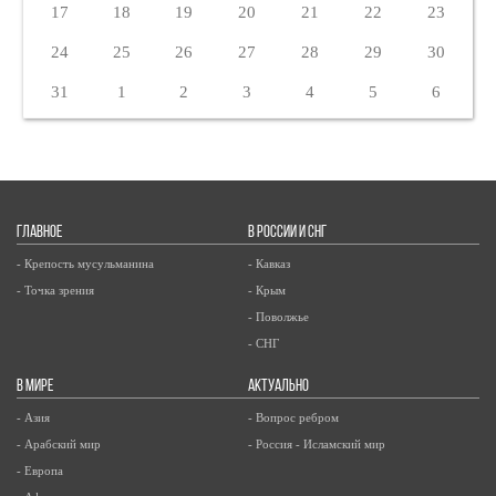
17
18
19
20
21
22
23
24
25
26
27
28
29
30
31
1
2
3
4
5
6
ГЛАВНОЕ
В РОССИИ И СНГ
- Крепость мусульманина
- Кавказ
- Точка зрения
- Крым
- Поволжье
- СНГ
В МИРЕ
АКТУАЛЬНО
- Азия
- Вопрос ребром
- Арабский мир
- Россия - Исламский мир
- Европа