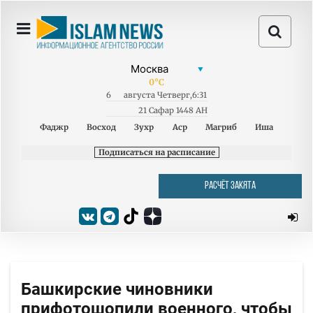
0
°C
6
августа
Четверг
,
6:31
21 Сафар 1448 AH
Фаджр
Восход
Зухр
Аср
Магриб
Иша
Подписаться на расписание
РАСЧЁТ ЗАКЯТА
Башкирские чиновники
прифотошопили военного, чтобы