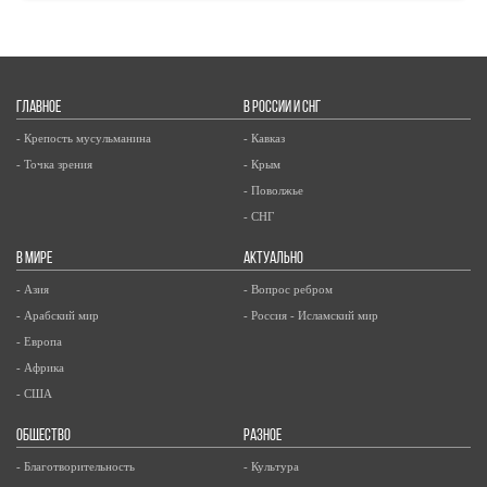
ГЛАВНОЕ
В РОССИИ И СНГ
- Крепость мусульманина
- Кавказ
- Точка зрения
- Крым
- Поволжье
- СНГ
В МИРЕ
АКТУАЛЬНО
- Азия
- Вопрос ребром
- Арабский мир
- Россия - Исламский мир
- Европа
- Африка
- США
ОБЩЕСТВО
РАЗНОЕ
- Благотворительность
- Культура