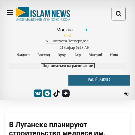
0
°C
6
августа
Четверг
,
8:21
21 Сафар 1448 AH
Фаджр
Восход
Зухр
Аср
Магриб
Иша
Подписаться на расписание
РАСЧЁТ ЗАКЯТА
В Луганске планируют
строительство медресе им.