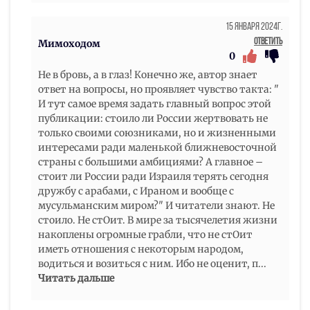
15 Января 2024г.
Ответить
Мимоходом
0
Не в бровь, а в глаз! Конечно же, автор знает
ответ на вопросы, но проявляет чувство такта: "
И тут самое время задать главный вопрос этой
публикации: стоило ли России жертвовать не
только своими союзниками, но и жизненными
интересами ради маленькой ближневосточной
страны с большими амбициями? А главное –
стоит ли России ради Израиля терять сегодня
дружбу с арабами, с Ираном и вообще с
мусульманским миром?" И читатели знают. Не
стоило. Не стОит. В мире за тысячелетия жизни
накоплены огромные грабли, что не стОит
иметь отношения с некоторым народом,
водиться и возиться с ним. Ибо не оценит, п
...
Читать дальше