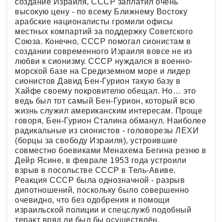
создание Израиля, СССР заплатил очень
высокую цену - по всему Ближнему Востоку
арабские националисты громили офисы
местных компартий за поддержку Советского
Союза. Конечно, СССР помогал сионистам в
создании современного Израиля вовсе не из
любви к сионизму. СССР нуждался в военно-
морской базе на Средиземном море и лидер
сионистов Давид Бен-Гурион такую базу в
Хайфе своему покровителю обещал. Но… это
ведь был тот самый Бен-Гурион, который всю
жизнь служил американским интересам. Проще
говоря, Бен-Гурион Сталина обманул. Наиболее
радикальные из сионистов - головорезы ЛЕХИ
(борцы за свободу Израиля), устроившие
совместно боевиками Менахема Бегина резню в
Дейр Ясине, в феврале 1953 года устроили
взрыв в посольстве СССР в Тель-Авиве.
Реакция СССР была однозначной - разрыв
дипотношений, поскольку было совершенно
очевидно, что без одобрения и помощи
израильской полиции и спецслужб подобный
теракт вряд ли был бы осуществлён.