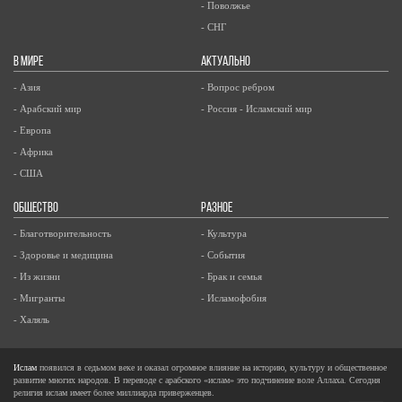
- Поволжье
- СНГ
В МИРЕ
АКТУАЛЬНО
- Азия
- Вопрос ребром
- Арабский мир
- Россия - Исламский мир
- Европа
- Африка
- США
ОБЩЕСТВО
РАЗНОЕ
- Благотворительность
- Культура
- Здоровье и медицина
- События
- Из жизни
- Брак и семья
- Мигранты
- Исламофобия
- Халяль
Ислам
появился в седьмом веке и оказал огромное влияние на историю, культуру и общественное
развитие многих народов. В переводе с арабского «ислам» это подчинение воле Аллаха. Сегодня
религия ислам имеет более миллиарда приверженцев.