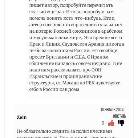
пишет автор, попробуйте перечитать
статью ещё раз. Я тоже попробую вам
помочь понять хоть что-нибудь. Итак,
автор совершенно справедливо указывает
на потерю Россией союзников в арабском
и мусульманском мире,. Это прежде всего
Ирак и Ливия. Саудовская Аравия никогда
не была союзником России. Это вообще
проект Британии и США. С Ираном
сближение началось совсем недавно. И не
надо нам рассказывать про ООН.
Израильские и проищраильские
структуры, от Мосада до РЕК чувствуют
себя в России как дома.
16 Января 2024г.
Ответить
Zein
1
Не обязательно следить за политическими
играми смертных. По заданной теме можно