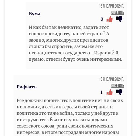
15 Января 2024г.
Ответить
Бума
0
И как бы так деликатно, задать этот
вопрос президенту нашей страны? А
заодно, многих других президентов
стоило бы спросить, зачем им это
неонацистское государство - Израиль? Я
думаю, ответы будут очень интересными.
15 Января 2024г.
Ответить
Рифкать
1
Все должны понять что в политике нет ни своих
ни чюжих, а есть интересы своей страны. и
политика это таже война, только у неё другие
инструменты. Ёзя не скупился народами
советского союза, ради своих политических
интересов, в итоге пострадали многие народы