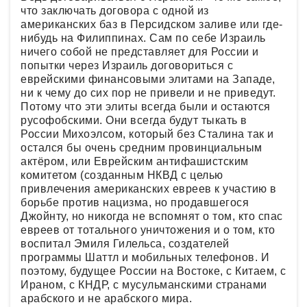
что заключать договора с одной из
американских баз в Персидском заливе или где-
нибудь на Филиппинах. Сам по себе Израиль
ничего собой не представляет для России и
попытки через Израиль договориться с
еврейскими финансовыми элитами на Западе,
ни к чему до сих пор не привели и не приведут.
Потому что эти элиты всегда были и остаются
русофобскими. Они всегда будут тыкать в
России Михоэлсом, который без Сталина так и
остался бы очень средним провинциальным
актёром, или Еврейским антифашистским
комитетом (созданным НКВД с целью
привлечения американских евреев к участию в
борьбе против нацизма, но продавшегося
Джойнту, но никогда не вспомнят о том, кто спас
евреев от тотального уничтожения и о том, кто
воспитал Эмиля Гилельса, создателей
программы Шаттл и мобильных телефонов. И
поэтому, будущее России на Востоке, с Китаем, с
Ираном, с КНДР, с мусульманскими странами
арабского и не арабского мира.