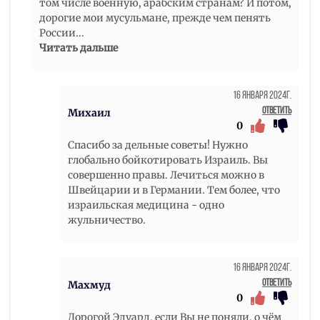
том числе военную, арабским странам? И потом,
дорогие мои мусульмане, прежде чем пенять
России
...
Читать дальше
16 Января 2024г.
Ответить
Михаил
0
Спасибо за дельные советы! Нужно
глобально бойкотировать Израиль. Вы
совершенно правы. Лечиться можно в
Швейцарии и в Германии. Тем более, что
израильская медицина - одно
жульничество.
16 Января 2024г.
Ответить
Махмуд
0
Дорогой Эдуард, если Вы не поняли, о чём