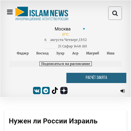
0
°C
6
августа
Четверг
,
13:52
21 Сафар 1448 AH
Фаджр
Восход
Зухр
Аср
Магриб
Иша
Подписаться на расписание
РАСЧЁТ ЗАКЯТА
Нужен ли России Израиль