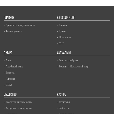
ГЛАВНОЕ
В РОССИИ И СНГ
- Крепость мусульманина
- Кавказ
- Точка зрения
- Крым
- Поволжье
- СНГ
В МИРЕ
АКТУАЛЬНО
- Азия
- Вопрос ребром
- Арабский мир
- Россия - Исламский мир
- Европа
- Африка
- США
ОБЩЕСТВО
РАЗНОЕ
- Благотворительность
- Культура
- Здоровье и медицина
- События
- Из жизни
- Брак и семья