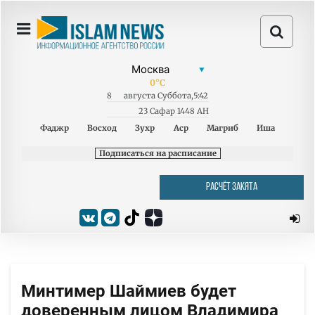
0
°C
8
августа
Суббота
,
5:42
23 Сафар 1448 AH
Фаджр
Восход
Зухр
Аср
Магриб
Иша
Подписаться на расписание
РАСЧЁТ ЗАКЯТА
Минтимер Шаймиев будет
доверенным лицом Владимира