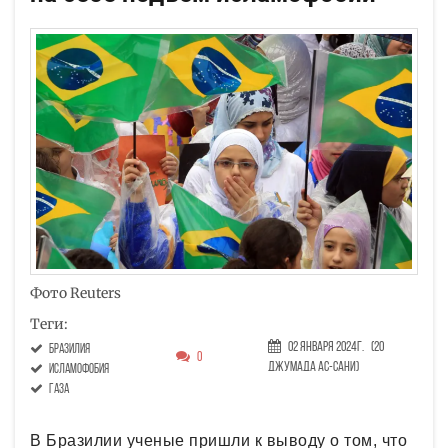
Фото Reuters
Теги:
02 Января 2024г.
(20
Бразилия
0
Джумада ас-сани)
исламофобия
Газа
В Бразилии ученые пришли к выводу о том, что