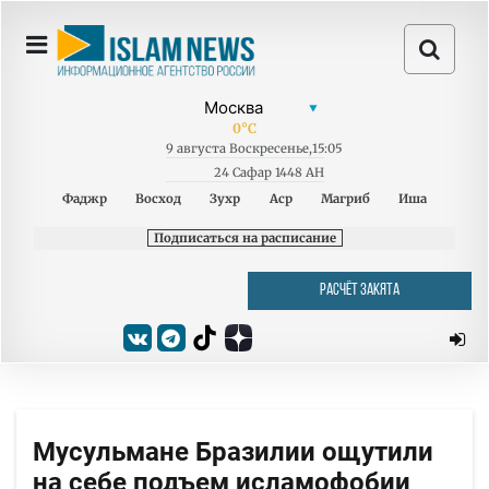
0
°C
9
августа
Воскресенье
,
15:05
24 Сафар 1448 AH
Фаджр
Восход
Зухр
Аср
Магриб
Иша
Подписаться на расписание
РАСЧЁТ ЗАКЯТА
Мусульмане Бразилии ощутили
на себе подъем исламофобии