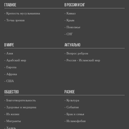
ГЛАВНОЕ
В РОССИИ И СНГ
- Крепость мусульманина
- Кавказ
- Точка зрения
- Крым
- Поволжье
- СНГ
В МИРЕ
АКТУАЛЬНО
- Азия
- Вопрос ребром
- Арабский мир
- Россия - Исламский мир
- Европа
- Африка
- США
ОБЩЕСТВО
РАЗНОЕ
- Благотворительность
- Культура
- Здоровье и медицина
- События
- Из жизни
- Брак и семья
- Мигранты
- Исламофобия
- Халяль