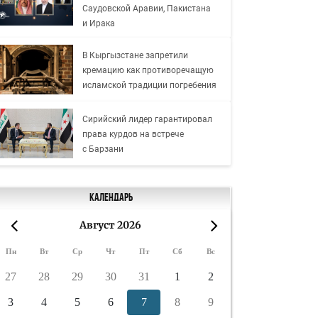
Саудовской Аравии, Пакистана
и Ирака
В Кыргызстане запретили
кремацию как противоречащую
исламской традиции погребения
Сирийский лидер гарантировал
права курдов на встрече
с Барзани
Календарь
Август 2026
«
»
Пн
Вт
Ср
Чт
Пт
Сб
Вс
27
28
29
30
31
1
2
3
4
5
6
7
8
9