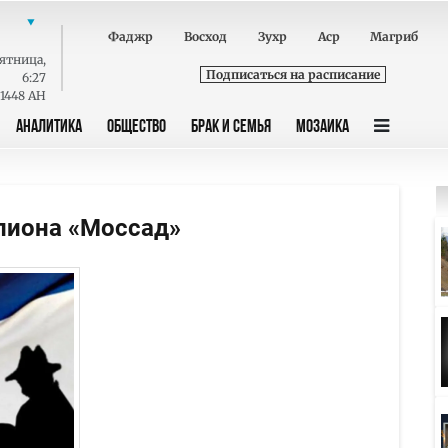
Фаджр
Восход
Зухр
Аср
Магриб
ятница
,
Подписаться на расписание
6:27
 1448 AH
АНАЛИТИКА
ОБЩЕСТВО
БРАК И СЕМЬЯ
МОЗАИКА
пиона «Моссад»