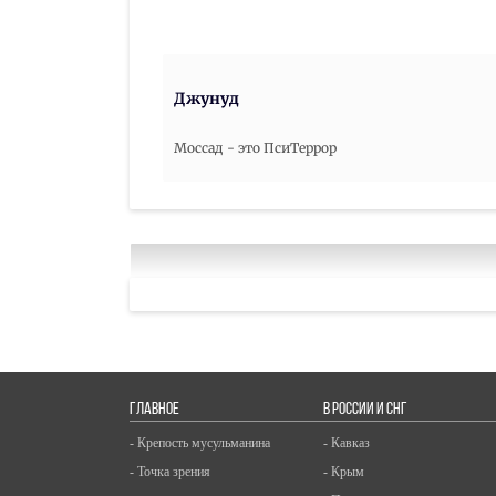
Джунуд
Моссад - это ПсиТеррор
ГЛАВНОЕ
В РОССИИ И СНГ
- Крепость мусульманина
- Кавказ
- Точка зрения
- Крым