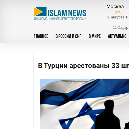
0
°C
7
августа
П
22 Сафар
ГЛАВНОЕ
В РОССИИ И СНГ
В МИРЕ
АКТУАЛЬНО
В Турции арестованы 33 ш