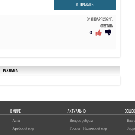
ОТПРАВИТЬ
04 Января 2024г.
Ответить
0
Реклама
В МИРЕ
АКТУАЛЬНО
ОБЩЕС
- Азия
- Вопрос ребром
- Благ
- Арабский мир
- Россия - Исламский мир
- Здор