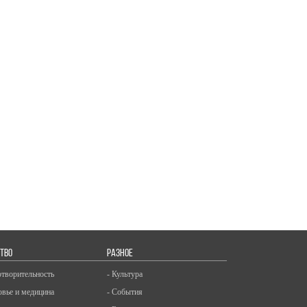
ТВО
РАЗНОЕ
отворительность
- Культура
овье и медицина
- События