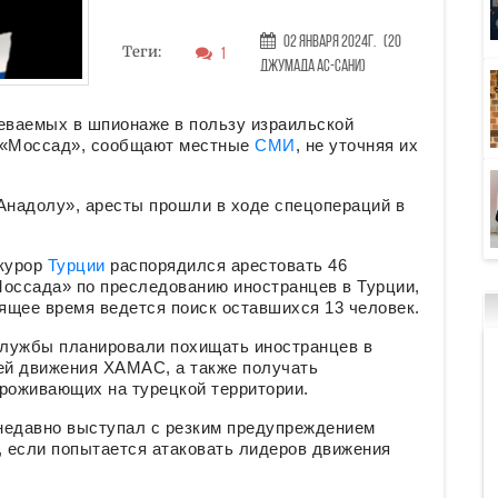
02 Января 2024г.
(20
Теги:
1
Джумада ас-сани)
еваемых в шпионаже в пользу израильской
 «Моссад», сообщают местные
СМИ
, не уточняя их
надолу», аресты прошли в ходе спецопераций в
курор
Турции
распорядился арестовать 46
Моссада» по преследованию иностранцев в Турции,
оящее время ведется поиск оставшихся 13 человек.
службы планировали похищать иностранцев в
лей движения ХАМАС, а также получать
роживающих на турецкой территории.
недавно выступал с резким предупреждением
, если попытается атаковать лидеров движения