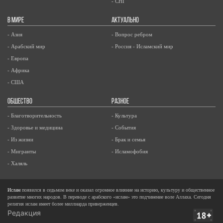
- СНГ
В МИРЕ
АКТУАЛЬНО
- Азия
- Вопрос ребром
- Арабский мир
- Россия - Исламский мир
- Европа
- Африка
- США
ОБЩЕСТВО
РАЗНОЕ
- Благотворительность
- Культура
- Здоровье и медицина
- События
- Из жизни
- Брак и семья
- Мигранты
- Исламофобия
- Халяль
Ислам
появился в седьмом веке и оказал огромное влияние на историю, культуру и общественное
развитие многих народов. В переводе с арабского «ислам» это подчинение воле Аллаха. Сегодня
религия ислам имеет более миллиарда приверженцев.
Редакция