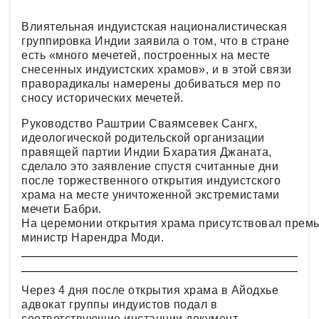
Влиятельная индуистская националистическая
группировка Индии заявила о том, что в стране
есть «много мечетей, построенных на месте
снесенных индуистских храмов», и в этой связи
праворадикалы намерены добиваться мер по
сносу исторических мечетей.
Руководство Раштрии Сваямсевек Сангх,
идеологической родительской организации
правящей партии Индии Бхаратия Джаната,
сделало это заявление спустя считанные дни
после торжественного открытия индуистского
храма на месте уничтоженной экстремистами
мечети Бабри.
На церемонии открытия храма присутствовал премь
министр Нарендра Моди.
Через 4 дня после открытия храма в Айодхье
адвокат группы индуистов подал в
соответствующие инстанции документ,