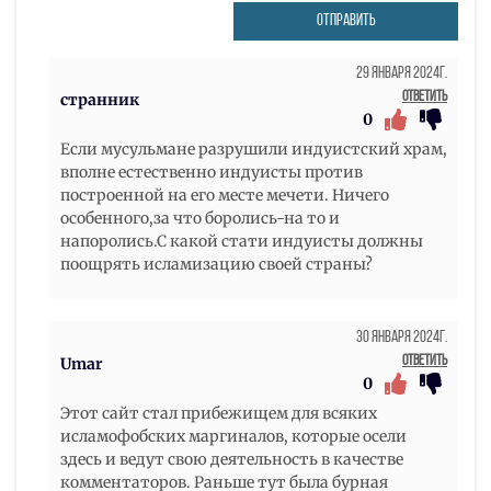
ОТПРАВИТЬ
29 Января 2024г.
Ответить
странник
0
Если мусульмане разрушили индуистский храм,
вполне естественно индуисты против
построенной на его месте мечети. Ничего
особенного,за что боролись-на то и
напоролись.С какой стати индуисты должны
поощрять исламизацию своей страны?
30 Января 2024г.
Ответить
Umar
0
Этот сайт стал прибежищем для всяких
исламофобских маргиналов, которые осели
здесь и ведут свою деятельность в качестве
комментаторов. Раньше тут была бурная