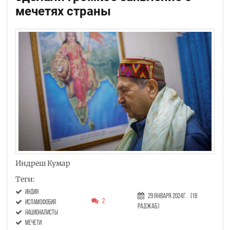
мечетях страны
Индреш Кумар
Теги:
Индия
29 Января 2024г.
(18
2
исламофобия
Раджаб)
националисты
мечети