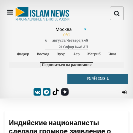
0
°C
6
августа
Четверг
,
8:48
21 Сафар 1448 AH
Фаджр
Восход
Зухр
Аср
Магриб
Иша
Подписаться на расписание
РАСЧЁТ ЗАКЯТА
Индийские националисты
сделали громкое заявление о