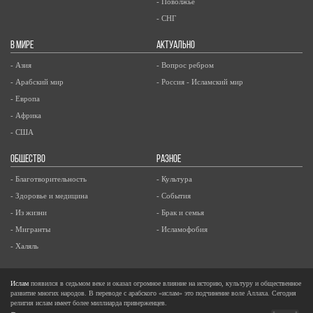
- Поволжье
- СНГ
В МИРЕ
АКТУАЛЬНО
- Азия
- Вопрос ребром
- Арабский мир
- Россия - Исламский мир
- Европа
- Африка
- США
ОБЩЕСТВО
РАЗНОЕ
- Благотворительность
- Культура
- Здоровье и медицина
- События
- Из жизни
- Брак и семья
- Мигранты
- Исламофобия
- Халяль
Ислам
появился в седьмом веке и оказал огромное влияние на историю, культуру и общественное
развитие многих народов. В переводе с арабского «ислам» это подчинение воле Аллаха. Сегодня
религия ислам имеет более миллиарда приверженцев.