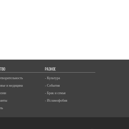
ТВО
РАЗНОЕ
отворительность
- Культура
овье и медицина
- События
изни
- Брак и семья
ранты
- Исламофобия
ль