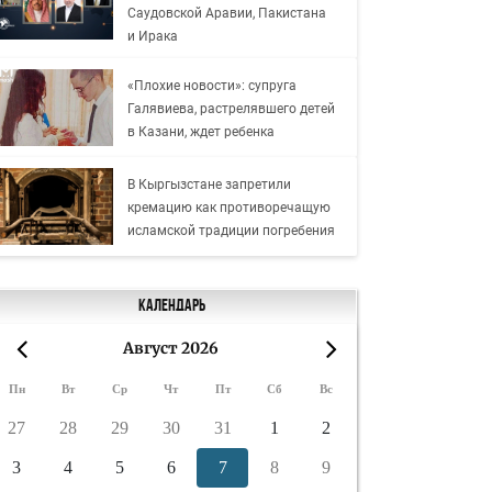
Саудовской Аравии, Пакистана
и Ирака
«Плохие новости»: супруга
Галявиева, растрелявшего детей
в Казани, ждет ребенка
В Кыргызстане запретили
кремацию как противоречащую
исламской традиции погребения
Календарь
Август 2026
«
»
Пн
Вт
Ср
Чт
Пт
Сб
Вс
27
28
29
30
31
1
2
3
4
5
6
7
8
9