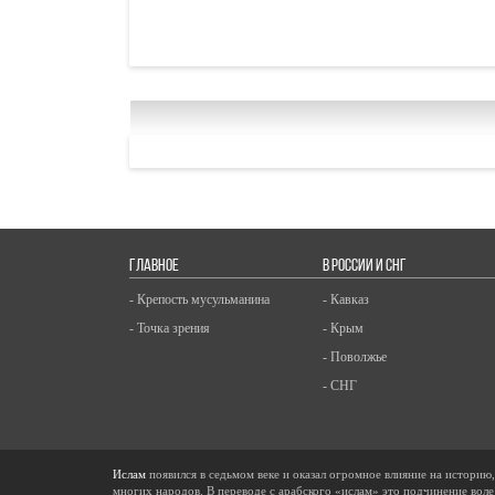
ГЛАВНОЕ
В РОССИИ И СНГ
- Крепость мусульманина
- Кавказ
- Точка зрения
- Крым
- Поволжье
- СНГ
Ислам
появился в седьмом веке и оказал огромное влияние на историю
многих народов. В переводе с арабского «ислам» это подчинение воле