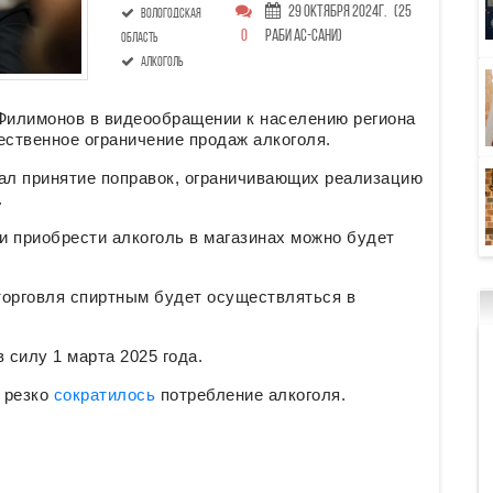
29 Октября 2024г.
(25
Вологодская
0
Раби ас-сани)
область
алкоголь
 Филимонов в видеообращении к населению региона
ественное ограничение продаж алкоголя.
ал принятие поправок, ограничивающих реализацию
.
ни приобрести алкоголь в магазинах можно будет
торговля спиртным будет осуществляться в
 силу 1 марта 2025 года.
и резко
сократилось
потребление алкоголя.