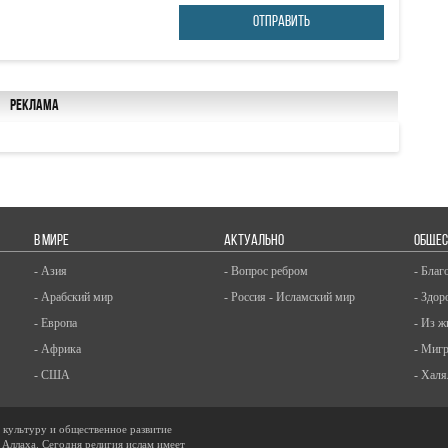
ОТПРАВИТЬ
Реклама
В МИРЕ
АКТУАЛЬНО
ОБЩЕС
- Азия
- Вопрос ребром
- Благ
- Арабский мир
- Россия - Исламский мир
- Здор
- Европа
- Из ж
- Африка
- Миг
- США
- Халя
, культуру и общественное развитие
 Аллаха. Сегодня религия ислам имеет