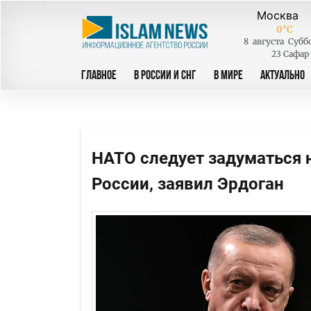
0
°C
8
августа
Субб
23 Сафар
ГЛАВНОЕ
В РОССИИ И СНГ
В МИРЕ
АКТУАЛЬНО
НАТО следует задуматься 
России, заявил Эрдоган