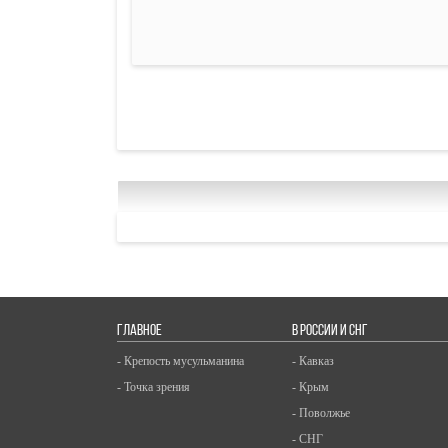
ГЛАВНОЕ
В РОССИИ И СНГ
- Крепость мусульманина
- Кавказ
- Точка зрения
- Крым
- Поволжье
- СНГ