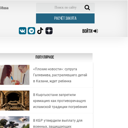
Иша
РАСЧЁТ ЗАКЯТА
ВОЙТИ
Популярное
«Плохие новости»: супруга
Галявиева, растрелявшего детей
в Казани, ждет ребенка
В Кыргызстане запретили
кремацию как противоречащую
исламской традиции погребения
В КБР утвердили выплату для
военных, защищающих