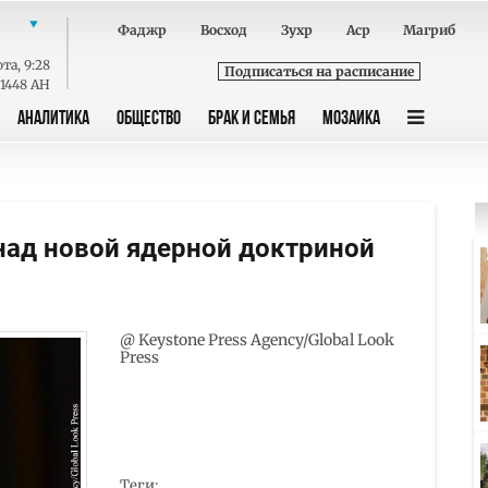
Фаджр
Восход
Зухр
Аср
Магриб
ота
,
9:28
Подписаться на расписание
 1448 AH
АНАЛИТИКА
ОБЩЕСТВО
БРАК И СЕМЬЯ
МОЗАИКА
над новой ядерной доктриной
@ Keystone Press Agency/Global Look
Press
Теги: