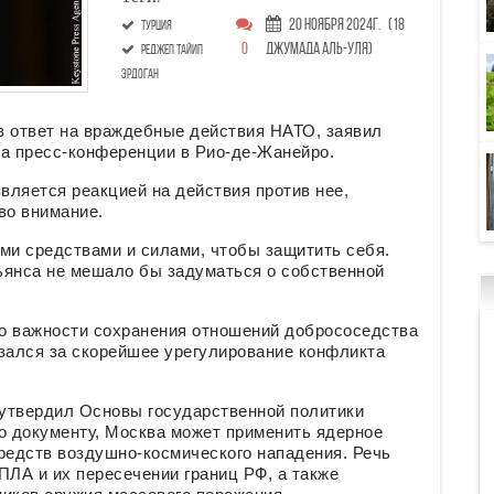
20 Ноября 2024г.
(18
Турция
0
Джумада аль-уля)
Реджеп Тайип
Эрдоган
в ответ на враждебные действия НАТО, заявил
на пресс-конференции в Рио-де-Жанейро.
вляется реакцией на действия против нее,
во внимание.
ми средствами и силами, чтобы защитить себя.
ьянса не мешало бы задуматься о собственной
 о важности сохранения отношений добрососедства
азался за скорейшее урегулирование конфликта
утвердил Основы государственной политики
о документу, Москва может применить ядерное
редств воздушно-космического нападения. Речь
БПЛА и их пересечении границ РФ, а также