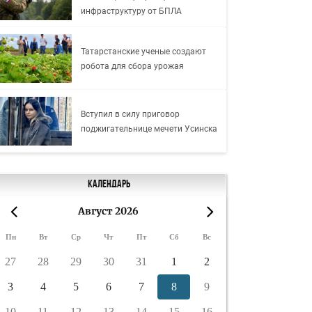
инфраструктуру от БПЛА
Татарстанские ученые создают
робота для сбора урожая
Вступил в силу приговор
поджигательнице мечети Усинска
Календарь
Август 2026
«
»
Пн
Вт
Ср
Чт
Пт
Сб
Вс
27
28
29
30
31
1
2
3
4
5
6
7
8
9
10
11
12
13
14
15
16