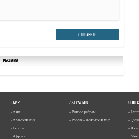
ОТПРАВИТЬ
Реклама
В МИРЕ
АКТУАЛЬНО
ОБЩЕС
- Азия
- Вопрос ребром
- Благ
- Арабский мир
- Россия - Исламский мир
- Здор
- Европа
- Из ж
- Африка
- Миг