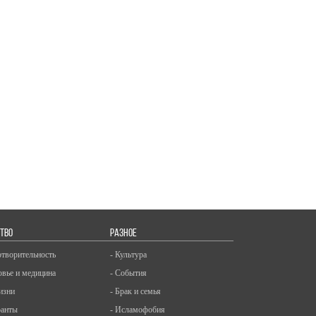
ТВО
РАЗНОЕ
отворительность
- Культура
овье и медицина
- События
изни
- Брак и семья
ранты
- Исламофобия