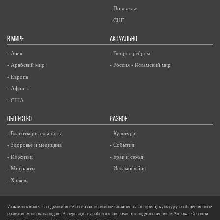
- Поволжье
- СНГ
В МИРЕ
АКТУАЛЬНО
- Азия
- Вопрос ребром
- Арабский мир
- Россия - Исламский мир
- Европа
- Африка
- США
ОБЩЕСТВО
РАЗНОЕ
- Благотворительность
- Культура
- Здоровье и медицина
- События
- Из жизни
- Брак и семья
- Мигранты
- Исламофобия
- Халяль
Ислам
появился в седьмом веке и оказал огромное влияние на историю, культуру и общественное
развитие многих народов. В переводе с арабского «ислам» это подчинение воле Аллаха. Сегодня