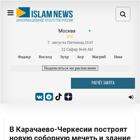
0
°C
7
августа
Пятница
,
21:47
22 Сафар 1448 AH
Фаджр
Восход
Зухр
Аср
Магриб
Иша
Подписаться на расписание
РАСЧЁТ ЗАКЯТА
В Карачаево-Черкесии построят
новую соборную мечеть и здание