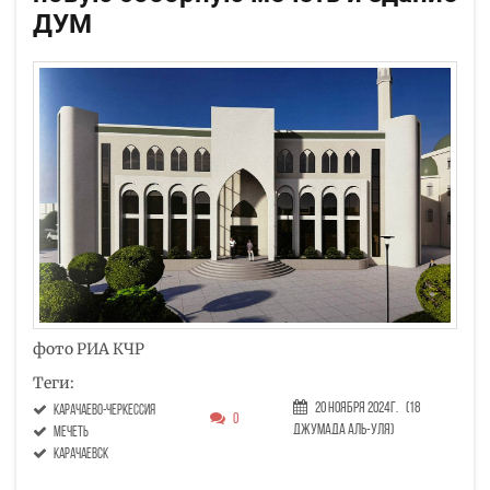
ДУМ
фото РИА КЧР
Теги:
20 Ноября 2024г.
(18
Карачаево-Черкессия
0
Джумада аль-уля)
мечеть
Карачаевск