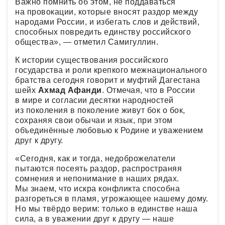
Важно помнить об этом, не поддаваться
на провокации, которые вносят раздор между
народами России, и избегать слов и действий,
способных повредить единству российского
общества», — отметил Самигуллин.
К истории существования российского
государства и роли крепкого межнационального
братства сегодня говорит и муфтий Дагестана
шейх
Ахмад Афанди
. Отмечая, что в России
в мире и согласии десятки народностей
из поколения в поколение живут бок о бок,
сохраняя свои обычаи и язык, при этом
объединённые любовью к Родине и уважением
друг к другу.
«Сегодня, как и тогда, недоброжелатели
пытаются посеять раздор, распространяя
сомнения и непонимание в наших рядах.
Мы знаем, что искра конфликта способна
разгореться в пламя, угрожающее нашему дому.
Но мы твёрдо верим: только в единстве наша
сила, а в уважении друг к другу — наше