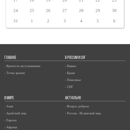
24
25
26
27
28
29
30
31
1
2
3
4
5
6
ГЛАВНОЕ
В РОССИИ И СНГ
- Крепость мусульманина
- Кавказ
- Точка зрения
- Крым
- Поволжье
- СНГ
В МИРЕ
АКТУАЛЬНО
- Азия
- Вопрос ребром
- Арабский мир
- Россия - Исламский мир
- Европа
- Африка