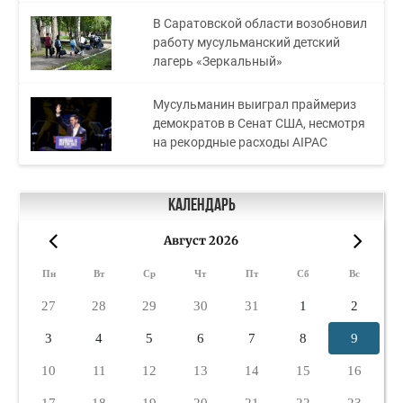
В Саратовской области возобновил
работу мусульманский детский
лагерь «Зеркальный»
Мусульманин выиграл праймериз
демократов в Сенат США, несмотря
на рекордные расходы AIPAC
Календарь
Август 2026
«
»
Пн
Вт
Ср
Чт
Пт
Сб
Вс
27
28
29
30
31
1
2
3
4
5
6
7
8
9
10
11
12
13
14
15
16
17
18
19
20
21
22
23