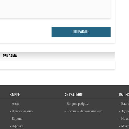
ОТПРАВИТЬ
Реклама
В МИРЕ
АКТУАЛЬНО
ОБЩЕС
- Азия
- Вопрос ребром
- Благ
- Арабский мир
- Россия - Исламский мир
- Здор
- Европа
- Из ж
- Африка
- Миг