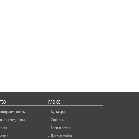
ТВО
РАЗНОЕ
отворительность
- Культура
овье и медицина
- События
изни
- Брак и семья
ранты
- Исламофобия