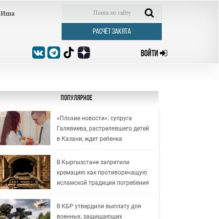
Иша
РАСЧЁТ ЗАКЯТА
ВОЙТИ
Популярное
«Плохие новости»: супруга
Галявиева, растрелявшего детей
в Казани, ждет ребенка
В Кыргызстане запретили
кремацию как противоречащую
исламской традиции погребения
В КБР утвердили выплату для
военных, защищающих