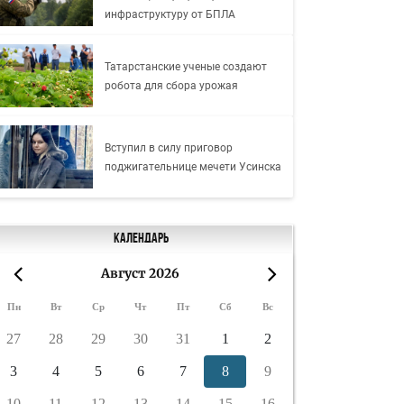
инфраструктуру от БПЛА
Татарстанские ученые создают
робота для сбора урожая
Вступил в силу приговор
поджигательнице мечети Усинска
Календарь
Август 2026
«
»
Пн
Вт
Ср
Чт
Пт
Сб
Вс
27
28
29
30
31
1
2
3
4
5
6
7
8
9
10
11
12
13
14
15
16