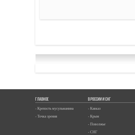
ГЛАВНОЕ
В РОССИИ И СНГ
- Крепость мусульманина
- Кавказ
- Точка зрения
- Крым
- Поволжье
- СНГ