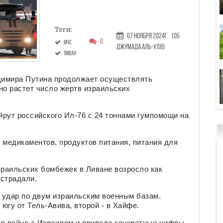
Теги:
07 Ноября 2024г.
(05
0
МЧС
Джумада аль-уля)
Ливан
димира Путина продолжает осуществлять
но растет число жертв израильских
йрут российского Ил-76 с 24 тоннами гумпомощи на
з медикаментов, продуктов питания, питания для
.
зраильских бомбежек в Ливане возросло как
острадали.
 удар по двум израильским военным базам.
югу от Тель-Авива, второй - в Хайфе.
 в войне с Израилем и привела конкретные цифры.