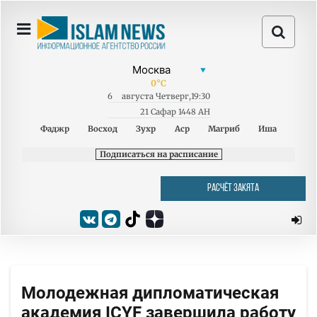
0
°C
6
августа
Четверг
,
19:30
21 Сафар 1448 AH
Фаджр
Восход
Зухр
Аср
Магриб
Иша
Подписаться на расписание
РАСЧЁТ ЗАКЯТА
Молодежная дипломатическая
академия ICYF завершила работу