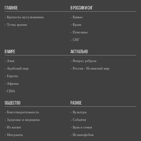
ГЛАВНОЕ
В РОССИИ И СНГ
- Крепость мусульманина
- Кавказ
- Точка зрения
- Крым
- Поволжье
- СНГ
В МИРЕ
АКТУАЛЬНО
- Азия
- Вопрос ребром
- Арабский мир
- Россия - Исламский мир
- Европа
- Африка
- США
ОБЩЕСТВО
РАЗНОЕ
- Благотворительность
- Культура
- Здоровье и медицина
- События
- Из жизни
- Брак и семья
- Мигранты
- Исламофобия