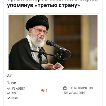
упомянув «третью страну»
AP
Теги:
11 Декабря 2024г.
(09
Али Хаменеи
0
Джумада ас-сани)
Иран
Сирия