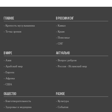
ГЛАВНОЕ
В РОССИИ И СНГ
- Крепость мусульманина
- Кавказ
- Точка зрения
- Крым
- Поволжье
- СНГ
В МИРЕ
АКТУАЛЬНО
- Азия
- Вопрос ребром
- Арабский мир
- Россия - Исламский мир
- Европа
- Африка
- США
ОБЩЕСТВО
РАЗНОЕ
- Благотворительность
- Культура
- Здоровье и медицина
- События