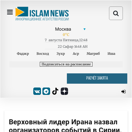
0
°C
7
августа
Пятница
,
12:48
22 Сафар 1448 AH
Фаджр
Восход
Зухр
Аср
Магриб
Иша
Подписаться на расписание
РАСЧЁТ ЗАКЯТА
Верховный лидер Ирана назвал
организаторов событий в Сирии,