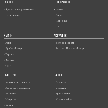
ГЛАВНОЕ
В РОССИИ И СНГ
- Крепость мусульманина
- Кавказ
- Точка зрения
- Крым
- Поволжье
- СНГ
В МИРЕ
АКТУАЛЬНО
- Азия
- Вопрос ребром
- Арабский мир
- Россия - Исламский мир
- Европа
- Африка
- США
ОБЩЕСТВО
РАЗНОЕ
- Благотворительность
- Культура
- Здоровье и медицина
- События
- Из жизни
- Брак и семья
- Мигранты
- Исламофобия
- Халяль