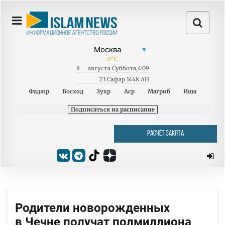
0
°C
8
августа
Суббота
,
4:09
23 Сафар 1448 AH
Фаджр
Восход
Зухр
Аср
Магриб
Иша
Подписаться на расписание
РАСЧЁТ ЗАКЯТА
Родители новорожденных
в Чечне получат полмиллиона