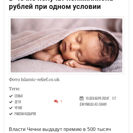
рублей при одном условии
Фото Islamic-relief.co.uk
Теги:
семья
19 Декабря 2024г.
(17
1
дети
Джумада ас-сани)
Чечня
Рамзан Кадыров
Власти Чечни выдадут премию в 500 тысяч