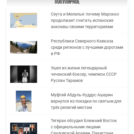
Популярное
Сеута и Мелилья: почему Марокко
продолжает считать испанские
анклавы своими территориями
Республики Северного Кавказа
среди регионов с лучшими дорогами
в РФ
Ушел из жизни легендарный
чеченский боксер, чемпион СССР
Руслан Тарамов
Муфтий Абдуль-Куддус Ашарин
вернулся из поездки по святым для
трёх религий местам
Тегеран обсудил Ближний Восток
с официальными лицами
Саудовской Аравии, Пакистана