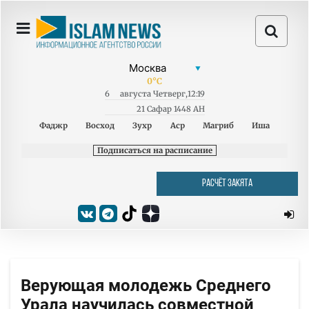
0
°C
6
августа
Четверг
,
12:19
21 Сафар 1448 AH
Фаджр
Восход
Зухр
Аср
Магриб
Иша
Подписаться на расписание
РАСЧЁТ ЗАКЯТА
Верующая молодежь Среднего
Урала научилась совместной