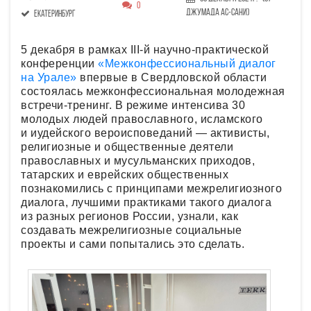
0
Джумада ас-сани)
Екатеринбург
5 декабря в рамках III-й научно-практической
конференции
«Межконфессиональный диалог
на Урале»
впервые в Свердловской области
состоялась межконфессиональная молодежная
встречи-тренинг. В режиме интенсива 30
молодых людей православного, исламского
и иудейского вероисповеданий — активисты,
религиозные и общественные деятели
православных и мусульманских приходов,
татарских и еврейских общественных
познакомились с принципами межрелигиозного
диалога, лучшими практиками такого диалога
из разных регионов России, узнали, как
создавать межрелигиозные социальные
проекты и сами попытались это сделать.