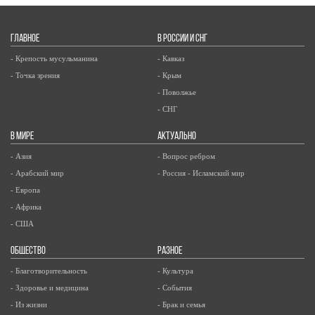
ГЛАВНОЕ
В РОССИИ И СНГ
- Крепость мусульманина
- Кавказ
- Точка зрения
- Крым
- Поволжье
- СНГ
В МИРЕ
АКТУАЛЬНО
- Азия
- Вопрос ребром
- Арабский мир
- Россия - Исламский мир
- Европа
- Африка
- США
ОБЩЕСТВО
РАЗНОЕ
- Благотворительность
- Культура
- Здоровье и медицина
- События
- Из жизни
- Брак и семья