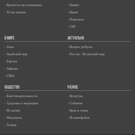
- Крепость мусульманина
- Кавказ
- Точка зрения
- Крым
- Поволжье
- СНГ
В МИРЕ
АКТУАЛЬНО
- Азия
- Вопрос ребром
- Арабский мир
- Россия - Исламский мир
- Европа
- Африка
- США
ОБЩЕСТВО
РАЗНОЕ
- Благотворительность
- Культура
- Здоровье и медицина
- События
- Из жизни
- Брак и семья
- Мигранты
- Исламофобия
- Халяль