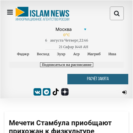
0
°C
6
августа
Четверг
,
22:46
21 Сафар 1448 AH
Фаджр
Восход
Зухр
Аср
Магриб
Иша
Подписаться на расписание
РАСЧЁТ ЗАКЯТА
Мечети Стамбула приобщают
прихожан к физкультуре