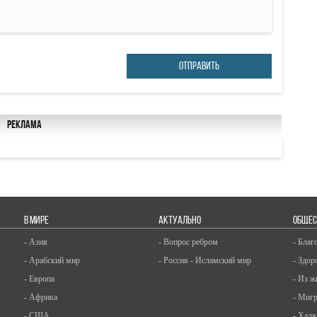
ОТПРАВИТЬ
Реклама
В МИРЕ
АКТУАЛЬНО
ОБЩЕС
- Азия
- Вопрос ребром
- Благ
- Арабский мир
- Россия - Исламский мир
- Здор
- Европа
- Из ж
- Африка
- Миг
- США
- Халя