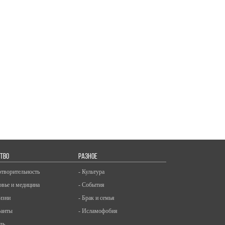
ТВО
РАЗНОЕ
отворительность
- Культура
овье и медицина
- События
изни
- Брак и семья
ранты
- Исламофобия
ль