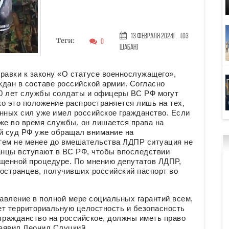
13 Февраля 2024г.
(03
Теги:
0
Шабан)
авки к закону «О статусе военнослужащего»,
дан в составе российской армии. Согласно
0 лет службы солдаты и офицеры ВС РФ могут
о это положение распространяется лишь на тех,
нных сил уже имел российское гражданство. Если
же во время службы, он лишается права на
й суд РФ уже обращал внимание на
 тем не менее до вмешательства ЛДПР ситуация не
анцы вступают в ВС РФ, чтобы впоследствии
ощенной процедуре. По мнению депутатов ЛДПР,
остранцев, получивших российский паспорт во
авление в полной мере социальных гарантий всем,
ет территориальную целостность и безопасность
гражданство на российское, должны иметь право
заявил Леонид Слуцкий.