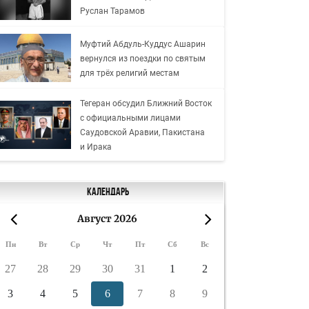
Руслан Тарамов
Муфтий Абдуль-Куддус Ашарин
вернулся из поездки по святым
для трёх религий местам
Тегеран обсудил Ближний Восток
с официальными лицами
Саудовской Аравии, Пакистана
и Ирака
Календарь
Август 2026
«
»
Пн
Вт
Ср
Чт
Пт
Сб
Вс
27
28
29
30
31
1
2
3
4
5
6
7
8
9