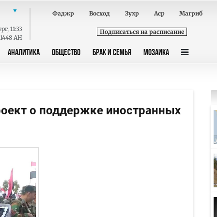
Фаджр
Восход
Зухр
Аср
Магриб
ерг
,
11:33
Подписаться на расписание
 1448 AH
АНАЛИТИКА
ОБЩЕСТВО
БРАК И СЕМЬЯ
МОЗАИКА
роект о поддержке иностранных