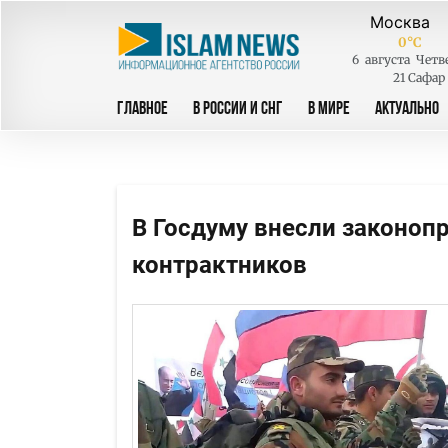
0
°C
6
августа
Четв
21 Сафар
ГЛАВНОЕ
В РОССИИ И СНГ
В МИРЕ
АКТУАЛЬНО
В Госдуму внесли законоп
контрактников