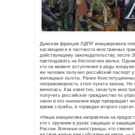
Думская фракция ЛДПР инициировала попр
касающиеся в частности иностранных граж
действующему законодательству, после 2
претендовать на бесплатное жилье. Однак
кто на момент вступления в ряды вооруже
же человек получил российский паспорт у
жилищные льготы. Ранее Конституционны
неправомерность этого пункта закона. Но
менялась. Как известно, зачастую иностр
получить российское гражданство по упр
закон в его нынешнем виде превращает ин
время службы, в «граждан второго сорта».
«Наша инициатива направлена на предост
кто с оружием в руках защищал и защища
России. Военные-иностранцы, кто сменил 
на свое жилье или субсидии на него», — 