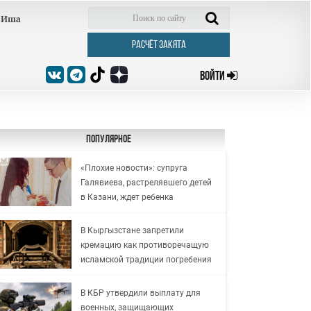
Иша
РАСЧЁТ ЗАКЯТА
ВОЙТИ
Популярное
«Плохие новости»: супруга
Галявиева, растрелявшего детей
в Казани, ждет ребенка
В Кыргызстане запретили
кремацию как противоречащую
исламской традиции погребения
В КБР утвердили выплату для
военных, защищающих