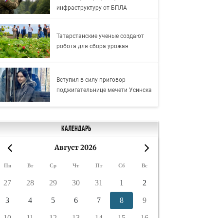
инфраструктуру от БПЛА
Татарстанские ученые создают
робота для сбора урожая
Вступил в силу приговор
поджигательнице мечети Усинска
Календарь
Август 2026
«
»
Пн
Вт
Ср
Чт
Пт
Сб
Вс
27
28
29
30
31
1
2
3
4
5
6
7
8
9
10
11
12
13
14
15
16