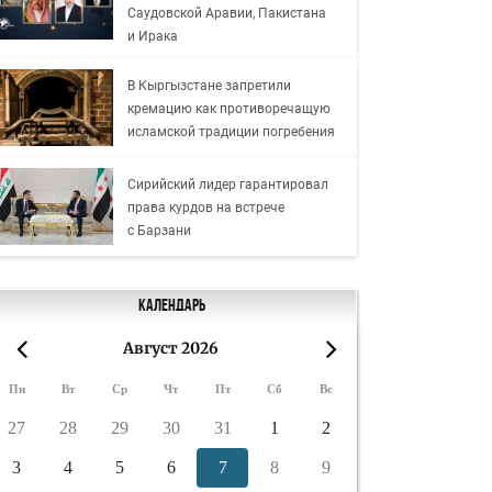
Саудовской Аравии, Пакистана
и Ирака
В Кыргызстане запретили
кремацию как противоречащую
исламской традиции погребения
Сирийский лидер гарантировал
права курдов на встрече
с Барзани
Календарь
Август 2026
«
»
Пн
Вт
Ср
Чт
Пт
Сб
Вс
27
28
29
30
31
1
2
3
4
5
6
7
8
9