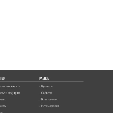
ТВО
РАЗНОЕ
отворительность
- Культура
овье и медицина
- События
изни
- Брак и семья
ранты
- Исламофобия
ль