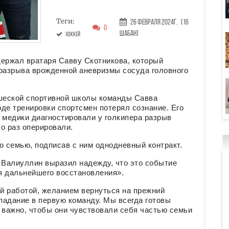
Теги:
26 Февраля 2024г.
(16
0
Шабан)
хоккей
держал вратаря Савву Скотникова, который
разрыва врожденной аневризмы сосуда головного
ошеской спортивной школы команды Савва
оде тренировки спортсмен потерял сознание. Его
 медики диагностировали у голкипера разрыв
ко раз оперировали.
о семью, подписав с ним однодневный контракт.
Валиуллин выразил надежду, что это событие
я дальнейшего восстановления».
ей работой, желанием вернуться на прежний
опадание в первую команду. Мы всегда готовы
 важно, чтобы они чувствовали себя частью семьи