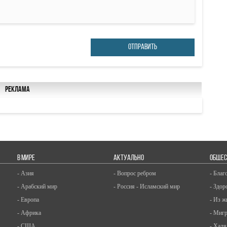
ОТПРАВИТЬ
Реклама
В МИРЕ
АКТУАЛЬНО
ОБЩЕС
- Азия
- Вопрос ребром
- Благ
- Арабский мир
- Россия - Исламский мир
- Здор
- Европа
- Из ж
- Африка
- Миг
- США
- Халя