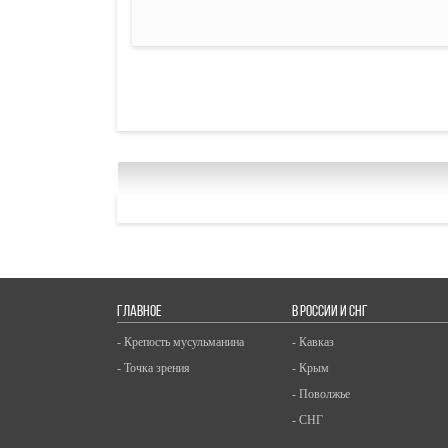
ГЛАВНОЕ
В РОССИИ И СНГ
- Крепость мусульманина
- Кавказ
- Точка зрения
- Крым
- Поволжье
- СНГ