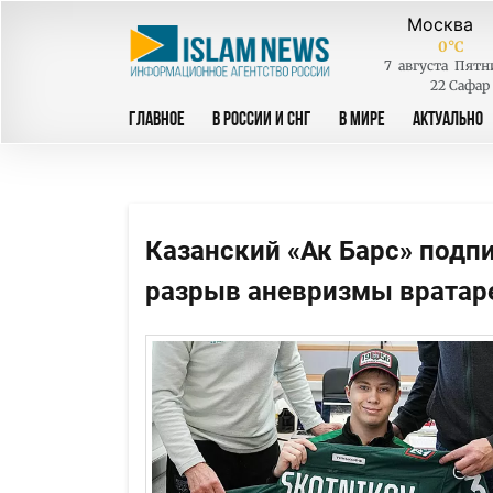
0
°C
7
августа
Пятн
22 Сафар
ГЛАВНОЕ
В РОССИИ И СНГ
В МИРЕ
АКТУАЛЬНО
Казанский «Ак Барс» подп
разрыв аневризмы вратар