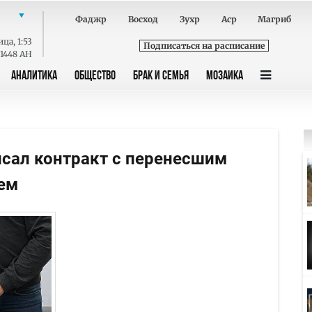
Фаджр
Восход
Зухр
Аср
Магриб
ица
,
1:53
Подписаться на расписание
 1448 AH
АНАЛИТИКА
ОБЩЕСТВО
БРАК И СЕМЬЯ
МОЗАИКА
исал контракт с перенесшим
ем