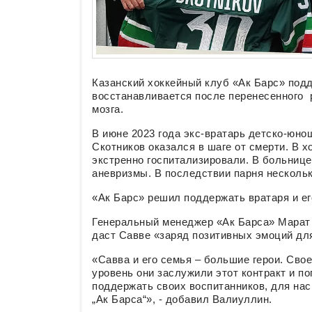
Казанский хоккейный клуб «Ак Барс» под
восстанавливается после перенесенного 
мозга.
В июне 2023 года экс-вратарь детско-юн
Скотников оказался в шаге от смерти. В х
экстренно госпитализировали. В больнице
аневризмы. В последствии парня несколь
«Ак Барс» решил поддержать вратаря и ег
Генеральный менеджер «Ак Барса» Марат 
даст Савве «заряд позитивных эмоций дл
«Савва и его семья – большие герои. Сво
уровень они заслужили этот контракт и п
поддержать своих воспитанников, для нас
„Ак Барса“», - добавил Валиуллин.