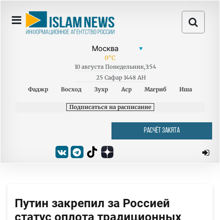
0
°C
10
августа
Понедельник
,
3:54
25 Сафар 1448 AH
Фаджр
Восход
Зухр
Аср
Магриб
Иша
Подписаться на расписание
РАСЧЁТ ЗАКЯТА
Путин закрепил за Россией
статус оплота традиционных