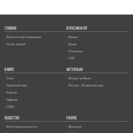
ГЛАВНОЕ
В РОССИИ И СНГ
- Крепость мусульманина
- Кавказ
- Точка зрения
- Крым
- Поволжье
- СНГ
В МИРЕ
АКТУАЛЬНО
- Азия
- Вопрос ребром
- Арабский мир
- Россия - Исламский мир
- Европа
- Африка
- США
ОБЩЕСТВО
РАЗНОЕ
- Благотворительность
- Культура