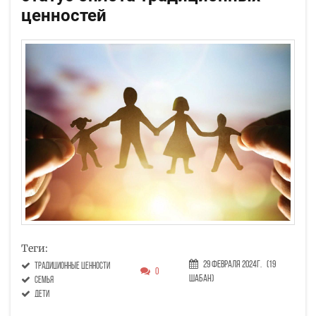
ценностей
Теги:
29 Февраля 2024г.
(19
традиционные ценности
0
Шабан)
семья
дети