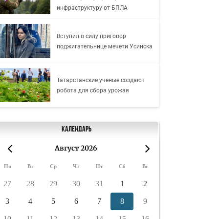
инфраструктуру от БПЛА
Вступил в силу приговор
поджигательнице мечети Усинска
Татарстанские ученые создают
робота для сбора урожая
Календарь
Август 2026
«
»
Пн
Вт
Ср
Чт
Пт
Сб
Вс
27
28
29
30
31
1
2
3
4
5
6
7
8
9
10
11
12
13
14
15
16