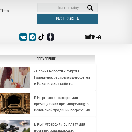
Иша
РАСЧЁТ ЗАКЯТА
ВОЙТИ
Популярное
«Плохие новости»: супруга
Галявиева, растрелявшего детей
в Казани, ждет ребенка
В Кыргызстане запретили
кремацию как противоречащую
исламской традиции погребения
В КБР утвердили выплату для
военных, защищающих