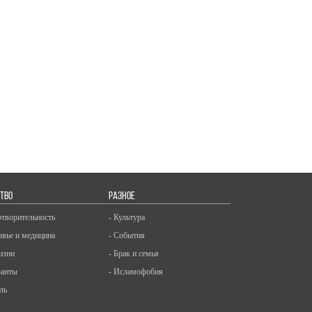
ТВО
РАЗНОЕ
отворительность
- Культура
овье и медицина
- События
изни
- Брак и семья
ранты
- Исламофобия
ль