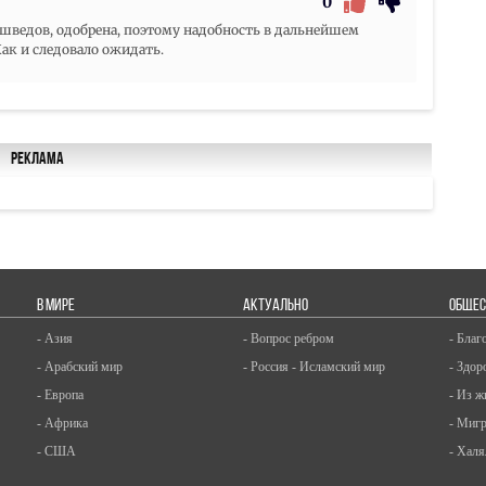
0
 шведов, одобрена, поэтому надобность в дальнейшем
ак и следовало ожидать.
Реклама
В МИРЕ
АКТУАЛЬНО
ОБЩЕС
- Азия
- Вопрос ребром
- Благ
- Арабский мир
- Россия - Исламский мир
- Здор
- Европа
- Из ж
- Африка
- Миг
- США
- Халя