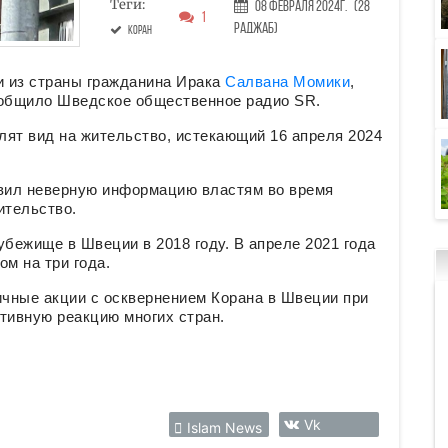
Теги:
08 Февраля 2024г.
(28
1
Раджаб)
Коран
и из страны гражданина Ирака
Салвана Момики
,
ообщило Шведское общественное радио SR.
лят вид на жительство, истекающий 16 апреля 2024
авил неверную информацию властям во время
ительство.
бежище в Швеции в 2018 году. В апреле 2021 года
м на три года.
чные акции с осквернением Корана в Швеции при
тивную реакцию многих стран.
Vk
Islam News