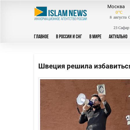
0
°C
8
августа
23 Сафар
ГЛАВНОЕ
В РОССИИ И СНГ
В МИРЕ
АКТУАЛЬНО
Швеция решила избавиться