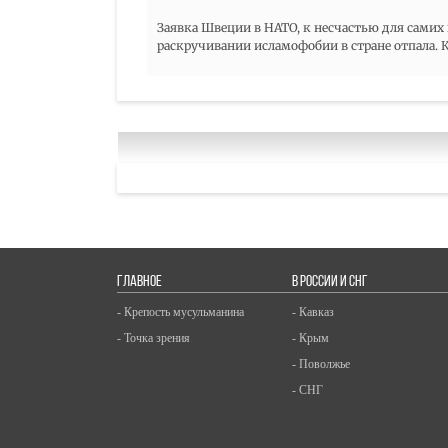
Заявка Швеции в НАТО, к несчастью для самих
раскручивании исламофобии в стране отпала. К
ГЛАВНОЕ
В РОССИИ И СНГ
- Крепость мусульманина
- Кавказ
- Точка зрения
- Крым
- Поволжье
- СНГ