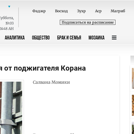
Фаджр
Восход
Зухр
Аср
Магриб
Суббота
,
Подписаться на расписание
19:03
 1448 AH
АНАЛИТИКА
ОБЩЕСТВО
БРАК И СЕМЬЯ
МОЗАИКА
 от поджигателя Корана
Салвана Момики