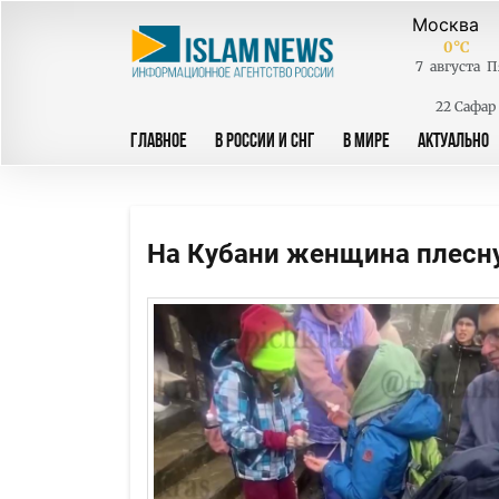
0
°C
7
августа
П
22 Сафар
ГЛАВНОЕ
В РОССИИ И СНГ
В МИРЕ
АКТУАЛЬНО
На Кубани женщина плесну