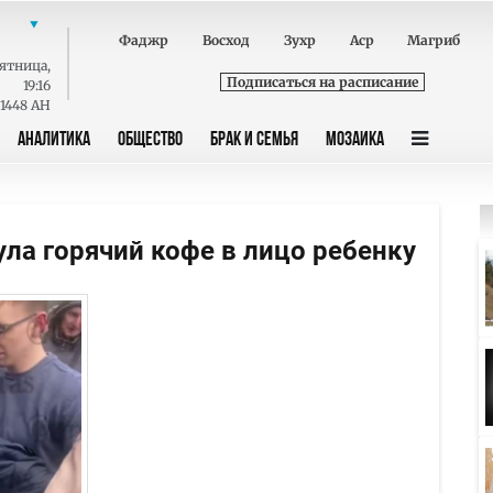
Фаджр
Восход
Зухр
Аср
Магриб
ятница
,
Подписаться на расписание
19:16
 1448 AH
АНАЛИТИКА
ОБЩЕСТВО
БРАК И СЕМЬЯ
МОЗАИКА
ла горячий кофе в лицо ребенку