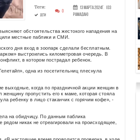
Теги:
13 Марта 2024г.
(03
0
Рамадан)
дети
выясняют обстоятельства жестокого нападения на
бщили местные паблики и СМИ.
ского дня вход в зоопарк сделали бесплатным.
арком» выстроились километровая очередь. В
онфликт, в котором пострадал ребенок.
Телетайп», одна из посетительниц плеснула
е выходные, когда по праздничной акции женщин в
л женщину пропустить его к маме, которая стояла
ла ребенку в лицо стаканчик с горячим кофе», -
ела на обидчицу. По данным паблика
 рядом никак не отреагировали на происходящее,
 «В настоящее время проводится проверка, в ходе