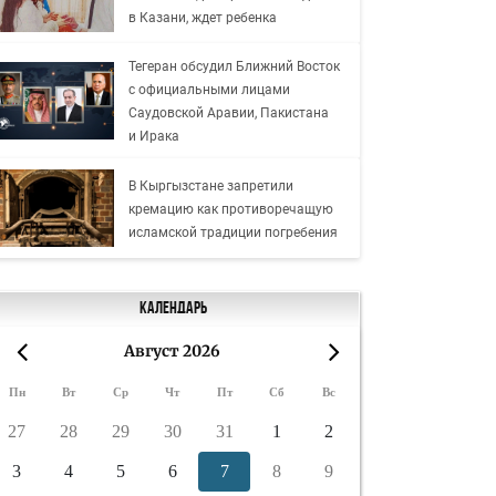
в Казани, ждет ребенка
Тегеран обсудил Ближний Восток
с официальными лицами
Саудовской Аравии, Пакистана
и Ирака
В Кыргызстане запретили
кремацию как противоречащую
исламской традиции погребения
Календарь
Август 2026
«
»
Пн
Вт
Ср
Чт
Пт
Сб
Вс
27
28
29
30
31
1
2
3
4
5
6
7
8
9