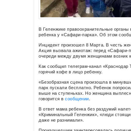
В Геленжике правоохранительные органы 
ребенка у «Сафари-парка». Об этом соо
Инцидент произошел 8 Марта. В честь жен
Акция вызвала ажиотаж: перед «Сафари-п
очереди между двумя женщинами возник к
Как сообщил телеграм-канал «Краснодар 
горячий кофе в лицо ребенку.
«Безобразная сцена произошла в минувши
парк пускали бесплатно. Ребенок попроси
выше на ступеньках. Но женщина выплесну
говорится в
сообщении
.
В ответ мама ребенка без раздумий налет
«Криминальный Геленжик», «люди стоящие
даже не разнимали».
Произошедшим заинтересовалась полиция.