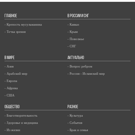
ГЛАВНОЕ
В РОССИИ И СНГ
- Крепость мусульманина
- Кавказ
- Точка зрения
- Крым
- Поволжье
- СНГ
В МИРЕ
АКТУАЛЬНО
- Азия
- Вопрос ребром
- Арабский мир
- Россия - Исламский мир
- Европа
- Африка
- США
ОБЩЕСТВО
РАЗНОЕ
- Благотворительность
- Культура
- Здоровье и медицина
- События
- Из жизни
- Брак и семья