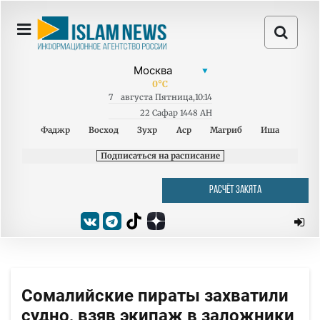
0
°C
7
августа
Пятница
,
10:14
22 Сафар 1448 AH
Фаджр
Восход
Зухр
Аср
Магриб
Иша
Подписаться на расписание
РАСЧЁТ ЗАКЯТА
Сомалийские пираты захватили
судно, взяв экипаж в заложники