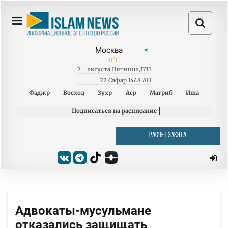
0
°C
7
августа
Пятница
,
17:11
22 Сафар 1448 AH
Фаджр
Восход
Зухр
Аср
Магриб
Иша
Подписаться на расписание
РАСЧЁТ ЗАКЯТА
Адвокаты-мусульмане
отказались защищать