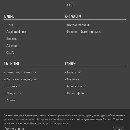
- СНГ
В МИРЕ
АКТУАЛЬНО
- Азия
- Вопрос ребром
- Арабский мир
- Россия - Исламский мир
- Европа
- Африка
- США
ОБЩЕСТВО
РАЗНОЕ
- Благотворительность
- Культура
- Здоровье и медицина
- События
- Из жизни
- Брак и семья
- Мигранты
- Исламофобия
- Халяль
Ислам
появился в седьмом веке и оказал огромное влияние на историю, культуру и общественное
развитие многих народов. В переводе с арабского «ислам» это подчинение воле Аллаха. Сегодня
религия ислам имеет более миллиарда приверженцев.
Редакция