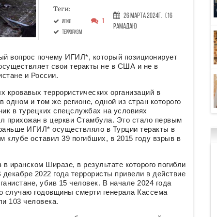
Теги:
26 Марта 2024г.
(16
1
ИГИЛ
Рамадан)
терроризм
ный вопрос почему ИГИЛ*, который позиционирует
 осуществляет свои теракты не в США и не в
истане и России.
х кровавых террористических организаций в
в одном и том же регионе, одной из стран которого
ник в турецких спецслужбах на условиях
ел прихожан в церкви Стамбула. Это стало первым
 раньше ИГИЛ* осуществляло в Турции теракты в
ом клубе оставил 39 погибших, в 2015 году взрыв в
 в иранском Ширазе, в результате которого погибли
В декабре 2022 года террористы привели в действие
анистане, убив 15 человек. В начале 2024 года
по случаю годовщины смерти генерала Кассема
ли 103 человека.