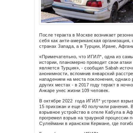
После теракта в Москве возникает резон
себя как анти-американская организация,
странах Запада, а в Турции, Иране, Афган
«Примечательно, что ИГИЛ*, одна из самы
истории, планомерно проводит свои атаки 
является Турция», - сообщил Sabah источ
анонимности, вспомнив январский расстр
нападением на места поклонения, однако
других местах - в 2017 году теракт в ночн
Анкаре унес жизни 109 человек.
В октябре 2022 года ИГИЛ* устроил взрыв
15 прихожан и еще 40 получили ранения. 
взрывное устройство в отеле Кабула в Афг
прогремел взрыв на траурной процессии 
Сулеймани в иранском Кермане, где погиб