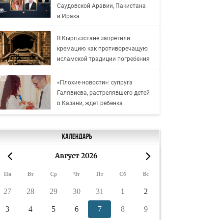
Саудовской Аравии, Пакистана
и Ирака
В Кыргызстане запретили
кремацию как противоречащую
исламской традиции погребения
«Плохие новости»: супруга
Галявиева, растрелявшего детей
в Казани, ждет ребенка
Календарь
Август 2026
«
»
Пн
Вт
Ср
Чт
Пт
Сб
Вс
27
28
29
30
31
1
2
3
4
5
6
7
8
9