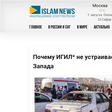
0
°C
7
августа
Пятн
22 Сафар
ГЛАВНОЕ
В РОССИИ И СНГ
В МИРЕ
АКТУАЛЬНО
Почему ИГИЛ* не устраива
Запада