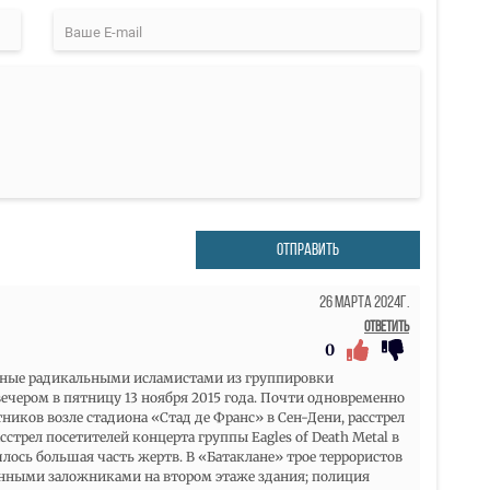
ОТПРАВИТЬ
26 Марта 2024г.
Ответить
0
анные радикальными исламистами из группировки
ечером в пятницу 13 ноября 2015 года. Почти одновременно
иков возле стадиона «Стад де Франс» в Сен-Дени, расстрел
сстрел посетителей концерта группы Eagles of Death Metal в
лось большая часть жертв. В «Батаклане» трое террористов
ченными заложниками на втором этаже здания; полиция