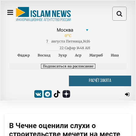
0
°C
7
августа
Пятница
,
14:16
22 Сафар 1448 AH
Фаджр
Восход
Зухр
Аср
Магриб
Иша
Подписаться на расписание
РАСЧЁТ ЗАКЯТА
В Чечне оценили слухи о
строительстве мечети на месте