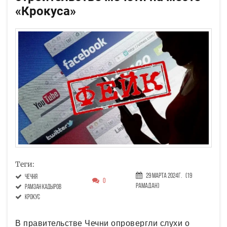
«Крокуса»
Теги:
29 Марта 2024г.
(19
Чечня
0
Рамадан)
Рамзан Кадыров
Крокус
В правительстве Чечни опровергли слухи о