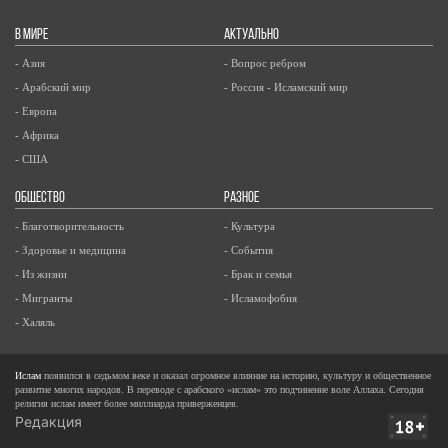
В МИРЕ
АКТУАЛЬНО
- Азия
- Вопрос ребром
- Арабский мир
- Россия - Исламский мир
- Европа
- Африка
- США
ОБЩЕСТВО
РАЗНОЕ
- Благотворительность
- Культура
- Здоровье и медицина
- События
- Из жизни
- Брак и семья
- Мигранты
- Исламофобия
- Халяль
Ислам
появился в седьмом веке и оказал огромное влияние на историю, культуру и общественное
развитие многих народов. В переводе с арабского «ислам» это подчинение воле Аллаха. Сегодня
религия ислам имеет более миллиарда приверженцев.
Редакция