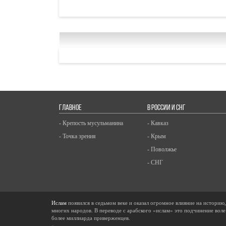
ГЛАВНОЕ
В РОССИИ И СНГ
- Крепость мусульманина
- Кавказ
- Точка зрения
- Крым
- Поволжье
- СНГ
Ислам
появился в седьмом веке и оказал огромное влияние на историю
многих народов. В переводе с арабского «ислам» это подчинение воле
более миллиарда приверженцев.