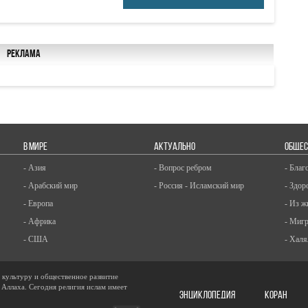
Реклама
В МИРЕ
АКТУАЛЬНО
ОБЩЕС
- Азия
- Вопрос ребром
- Благ
- Арабский мир
- Россия - Исламский мир
- Здор
- Европа
- Из ж
- Африка
- Миг
- США
- Халя
, культуру и общественное развитие
 Аллаха. Сегодня религия ислам имеет
ЭНЦИКЛОПЕДИЯ
КОРАН