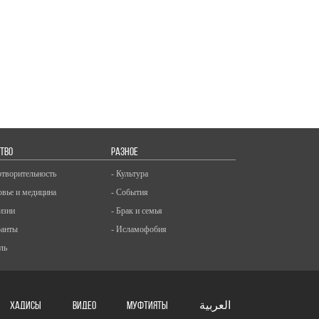
ТВО
РАЗНОЕ
отворительность
- Культура
овье и медицина
- События
изни
- Брак и семья
ранты
- Исламофобия
ль
ХАДИСЫ
ВИДЕО
Муфтияты
العربية