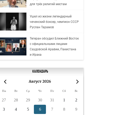
для трёх религий местам
Ушел из жизни легендарный
чеченский боксер, чемпион СССР
Руслан Тарамов
Тегеран обсудил Ближний Восток
с официальными лицами
Саудовской Аравии, Пакистана
и Ирака
Календарь
Август 2026
«
»
Пн
Вт
Ср
Чт
Пт
Сб
Вс
27
28
29
30
31
1
2
3
4
5
6
7
8
9