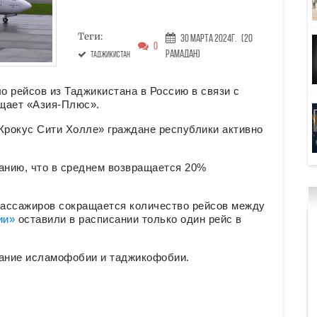
Теги:
30 Марта 2024г.
(20
0
Рамадан)
Таджикистан
 рейсов из Таджикистана в Россию в связи с
бщает «Азия-Плюс».
 «Крокус Сити Холле» граждане республики активно
анию, что в среднем возвращается 20%
 пассажиров сокращается количество рейсов между
ии»
оставили в расписании только один рейс в
гание исламофобии и таджикофобии.