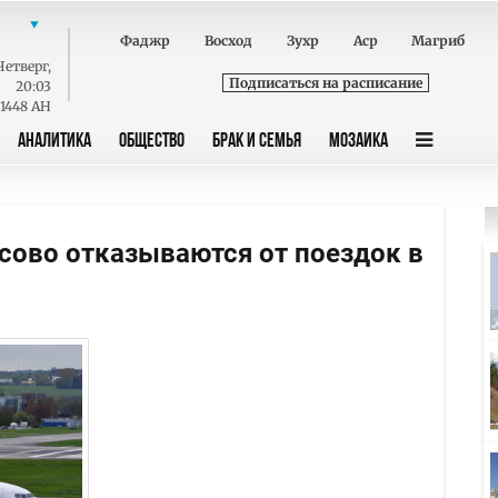
Фаджр
Восход
Зухр
Аср
Магриб
Четверг
,
Подписаться на расписание
20:03
 1448 AH
АНАЛИТИКА
ОБЩЕСТВО
БРАК И СЕМЬЯ
МОЗАИКА
ово отказываются от поездок в