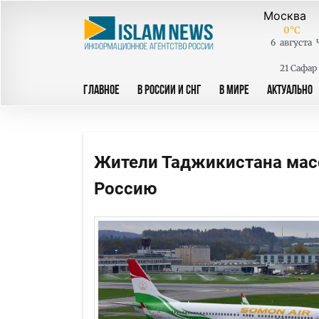
0
°C
6
августа
21 Сафар
ГЛАВНОЕ
В РОССИИ И СНГ
В МИРЕ
АКТУАЛЬНО
Жители Таджикистана масс
Россию