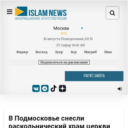
0
°C
10
августа
Понедельник
,
20:33
25 Сафар 1448 AH
Фаджр
Восход
Зухр
Аср
Магриб
Иша
Подписаться на расписание
РАСЧЁТ ЗАКЯТА
В Подмосковье снесли
раскольнический храм церкви