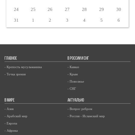
24
25
26
27
28
29
30
31
1
2
3
4
5
6
ГЛАВНОЕ
В РОССИИ И СНГ
- Крепость мусульманина
- Кавказ
- Точка зрения
- Крым
- Поволжье
- СНГ
В МИРЕ
АКТУАЛЬНО
- Азия
- Вопрос ребром
- Арабский мир
- Россия - Исламский мир
- Европа
- Африка