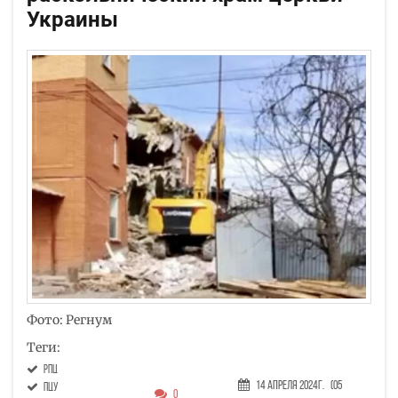
Украины
Фото: Регнум
Теги:
РПЦ
14 Апреля 2024г.
(05
ПЦУ
0